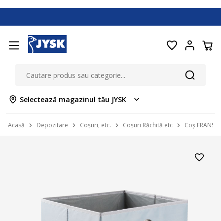
Selectează magazinul tău JYSK
Acasă
Depozitare
Coșuri, etc.
Coșuri Răchită etc
Coș FRANS 3