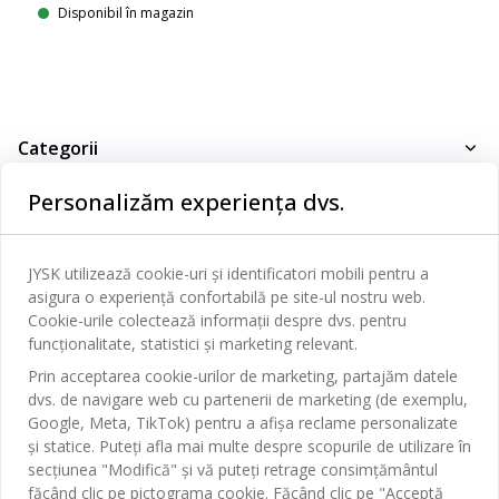
Disponibil în magazin
Categorii
Dormitor
Personalizăm experiența dvs.
Serviciul clienți
Baie
Contact Relații Clienți
JYSK utilizează cookie-uri și identificatori mobili pentru a
Birou
JYSK
asigura o experiență confortabilă pe site-ul nostru web.
Magazine și program
Sufragerie
Cookie-urile colectează informații despre dvs. pentru
Despre JYSK
funcționalitate, statistici și marketing relevant.
Broșură
Bucătărie
SEDIU CENTRAL
Prin acceptarea cookie-urilor de marketing, partajăm datele
JYSK.com
Termeni si conditii vânzări online
dvs. de navigare web cu partenerii de marketing (de exemplu,
Depozitare
TAROL-DD S.R.L. str. Jubiliara, 41A mun. Chișinău, Republica
JYSK RELAȚII CLIENȚI
Google, Meta, TikTok) pentru a afișa reclame personalizate
Presă
Garantia prețului
Moldova
Contact Relații Clienți
Perdele
și statice. Puteți afla mai multe despre scopurile de utilizare în
Urmărește Jysk
Locuri de muncă
Telefon: 022 022 030
secțiunea "Modifică" și vă puteți retrage consimțământul
Garanția Produselor
JYSK BUSINESS TO BUSINESS
Grădină
E-mail: support@jysk.md
făcând clic pe pictograma cookie. Făcând clic pe "Acceptă