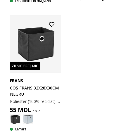
Disponibil în magazin
ZILNIC PREȚ MIC
FRANS
COȘ FRANS 32X28X30CM
NEGRU
Poliester (100% reciclat) și polipropilenă. 32x28x30 cm
55
MDL
/ Buc
Livrare