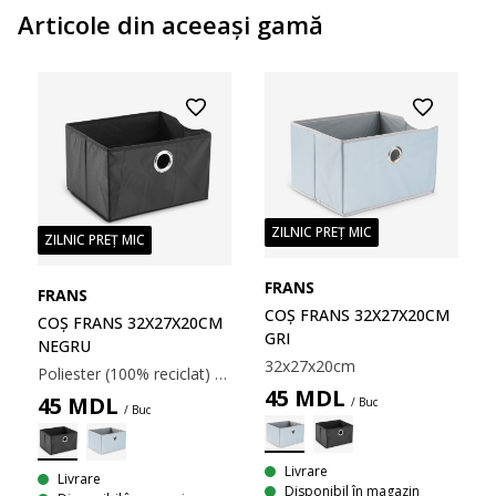
Articole din aceeaşi gamă
ZILNIC PREȚ MIC
ZILNIC PREȚ MIC
FRANS
FRANS
COȘ FRANS 32X27X20CM
COȘ FRANS 32X27X20CM
GRI
NEGRU
32x27x20cm
Poliester (100% reciclat) și polipropilenă. Dimensiuni: 32x27x20 cm.
45
MDL
45
MDL
/ Buc
/ Buc
Livrare
Livrare
Disponibil în magazin