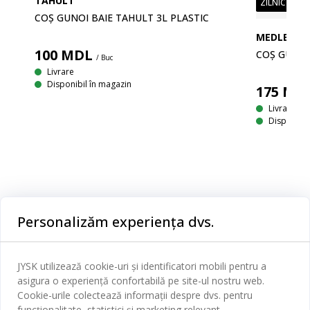
TAHULT
ZILNIC PREȚ
COȘ GUNOI BAIE TAHULT 3L PLASTIC
MEDLE
100
MDL
COȘ GUNOI
/ Buc
Livrare
Disponibil în magazin
175
MD
Livrare
Disponibil
Categorii
Personalizăm experiența dvs.
Dormitor
Serviciul clienți
JYSK utilizează cookie-uri și identificatori mobili pentru a
Baie
asigura o experiență confortabilă pe site-ul nostru web.
Contact Relații Clienți
Cookie-urile colectează informații despre dvs. pentru
Birou
JYSK
funcționalitate, statistici și marketing relevant.