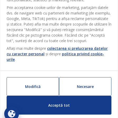
Magazine și program
Sufragerie
Prin acceptarea cookie-urilor de marketing, partajăm datele
Despre JYSK
Broșură
dvs. de navigare web cu partenerii de marketing (de exemplu,
Bucătărie
SEDIU CENTRAL
Google, Meta, TikTok) pentru a afișa reclame personalizate
JYSK.com
Termeni si conditii vânzări online
Depozitare
și statice. Puteți afla mai multe despre scopurile de utilizare în
TAROL-DD S.R.L. str. Jubiliara, 41A mun. Chișinău, Republica
JYSK RELAȚII CLIENȚI
Presă
secțiunea "Modifică" și vă puteți retrage consimțământul
Garantia prețului
Moldova
Contact Relații Clienți
Perdele
făcând clic pe pictograma cookie. Făcând clic pe "Acceptă
Urmărește Jysk
Locuri de muncă
Telefon: 022 022 030
tot", sunteți de acord cu toate cele trei scopuri.
Garanția Produselor
JYSK BUSINESS TO BUSINESS
Grădină
E-mail: support@jysk.md
Newsletter
Vânzări și relații clienți persoane juridice
Aflați mai multe despre
colectarea și prelucrarea datelor
Politica de confidentialitate
Pentru casă
Telefon: 060 531 531
cu caracter personal
și despre
politica privind cookie-
Inspirație
E-mail: jysk@jysk.md
urile
.
Card cadou
Outlet
JYSK BUSINESS TO BUSINESS
Beneficii pentru clienți
Campanie
Link-uri utile
Livrare
Produse noi
Modifică
Necesare
Sustenabilitate
Retur
ZILNIC PREȚ MIC
Reclamații
Acceptă tot
Setări Cookie-uri