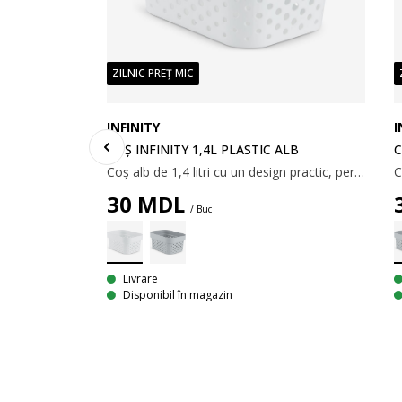
ZILNIC PREȚ MIC
I
INFINITY
C
COȘ INFINITY 1,4L PLASTIC ALB
Coș alb de 1,4 litri cu un design practic, perforat. Ideal pentru depozitarea diverselor obiecte mici. Coșul este fabricat din plastic (100% reciclat), ușor de curățat. 13x17x8 cm
30
MDL
/ Buc
LB
Livrare
Disponibil în magazin
Coș alb de 11 litri cu mânere și un design practic, perforat. Ideal pentru depozitarea și organizarea diferitelor obiecte de uz casnic. Coșul este fabricat din plastic (100% reciclat), ușor de curățat. 27x36x14 cm