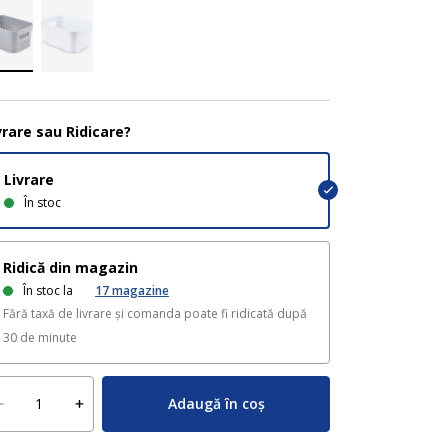
vrare sau Ridicare?
Livrare
În stoc
Ridică din magazin
În stoc la
17
magazine
Fără taxă de livrare și comanda poate fi ridicată după
30 de minute
Adaugă în coș