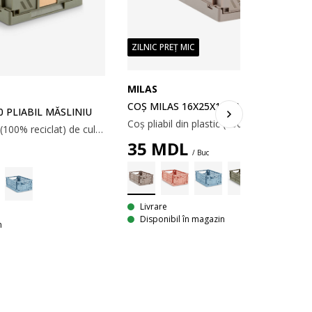
ZILNIC PREȚ MIC
MILAS
COȘ MILAS 16X25X10 CM PLIABIL GRI
0 PLIABIL MĂSLINIU
Coș pliabil din plastic (100% reciclat) de culoare verde masliniu. Ideal pentru depozitarea rechizitelor pentru birou și obiecte de hobby până la accesorii și obiecte mici în baie. Coșul este stivuibil, econimisind spațiu. 16x25x10 cm
35
MDL
/ Buc
Livrare
Disponibil în magazin
n