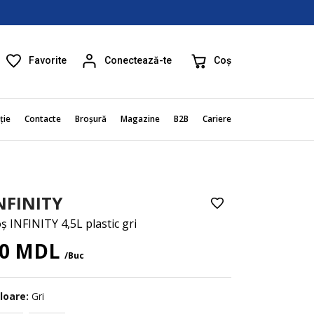
Favorite
Coș
Conectează-te
ție
Contacte
Broșură
Magazine
B2B
Cariere
NFINITY
ș INFINITY 4,5L plastic gri
50 MDL
/Buc
loare:
Gri