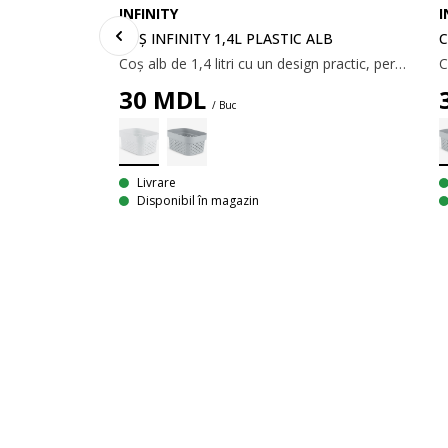
I
INFINITY
C
COȘ INFINITY 1,4L PLASTIC ALB
Coș alb de 1,4 litri cu un design practic, perforat. Ideal pentru depozitarea diverselor obiecte mici. Coșul este fabricat din plastic (100% reciclat), ușor de curățat. 13x17x8 cm
30
MDL
/ Buc
8X27CM ALB
Livrare
Disponibil în magazin
Coș de rufe alb din plastic. Cu design perforat care permite circulația aerului. Mâner confortabil care facilitează transportul. 59x38x27 cm