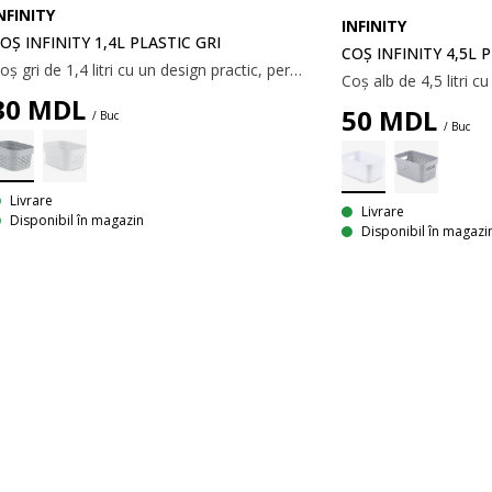
NFINITY
INFINITY
OȘ INFINITY 1,4L PLASTIC GRI
COȘ INFINITY 4,5L 
Coș gri de 1,4 litri cu un design practic, perforat. Ideal pentru depozitarea diverselor obiecte mici. Coșul este fabricat din plastic (100% reciclat), ușor de curățat. 13x17x8 cm
30
MDL
50
MDL
/ Buc
/ Buc
Livrare
Livrare
Disponibil în magazin
Disponibil în magazi