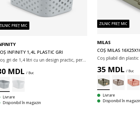
ZILNIC PREȚ MIC
ZILNIC PREȚ MIC
MILAS
NFINITY
COȘ MILAS 16X25X1
OȘ INFINITY 1,4L PLASTIC GRI
Coș gri de 1,4 litri cu un design practic, perforat. Ideal pentru depozitarea diverselor obiecte mici. Coșul este fabricat din plastic (100% reciclat), ușor de curățat. 13x17x8 cm
35
MDL
30
MDL
/ Buc
/ Buc
Livrare
Livrare
Disponibil în magazi
Disponibil în magazin