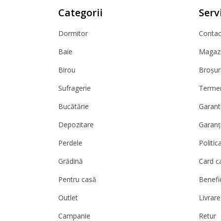
Categorii
Servi
Dormitor
Contact
Baie
Magazi
Birou
Broșur
Sufragerie
Termeni
Bucătărie
Garanti
Depozitare
Garanț
Perdele
Politic
Grădină
Card c
Pentru casă
Benefic
Outlet
Livrare
Campanie
Retur