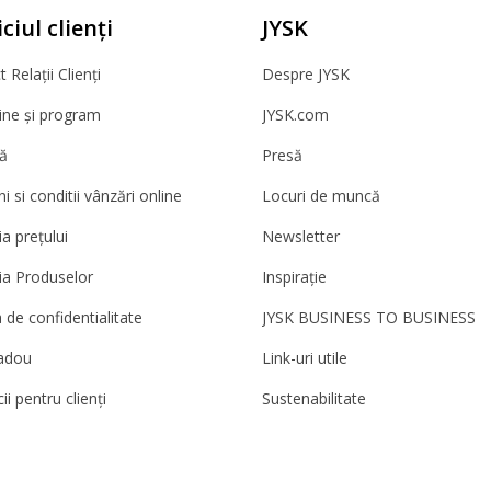
ciul clienți
JYSK
 Relații Clienți
Despre JYSK
ne și program
JYSK.com
ă
Presă
 si conditii vânzări online
Locuri de muncă
a prețului
Newsletter
ia Produselor
Inspirație
a de confidentialitate
JYSK BUSINESS TO BUSINESS
adou
Link-uri utile
ii pentru clienți
Sustenabilitate