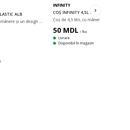
INFINITY
COȘ INFINITY 4,5L PLASTIC VERDE ÎNC
PLASTIC ALB
Coș alb de 4,5 litri cu mânere și un design practic, perforat. Ideal pentru depozitarea și organizarea diferitelor obiecte de uz casnic. Coșul este fabricat din plastic (100% reciclat), ușor de curățat. 18x26x12 cm
50
MDL
/ Buc
Livrare
Disponibil în magazin
n