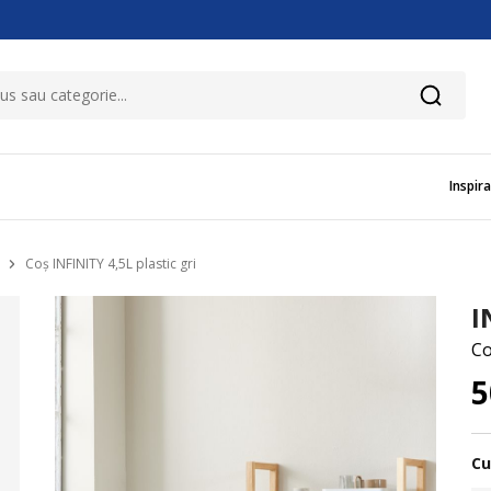
Inspira
Coș INFINITY 4,5L plastic gri
I
Co
Cu