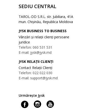
SEDIU CENTRAL
TAROL-DD S.R.L. str. Jubiliara, 41A
mun. Chișinău, Republica Moldova
JYSK BUSINESS TO BUSINESS
Vânzări și relații clienți persoane
juridice
Telefon: 060 531 531
E-mail: jysk@jysk.md
JYSK RELAȚII CLIENȚI
Contact Relații Clienți
Telefon: 022 022 030
E-mail: support@jysk.md
Urmărește Jysk