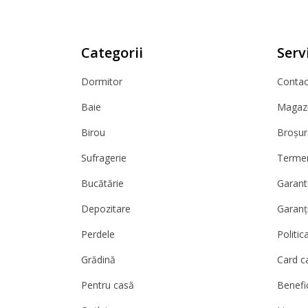
Categorii
Servi
Dormitor
Contact
Baie
Magazi
Birou
Broșur
Sufragerie
Termeni
Bucătărie
Garanti
Depozitare
Garanț
Perdele
Politic
Grădină
Card c
Pentru casă
Benefic