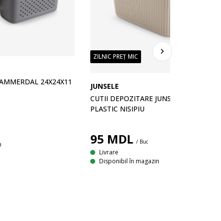
ZILNIC PREȚ MIC
HAMMERDAL 24X24X11
JUNSELE
CUTII DEPOZITARE JUNSELE 2 BUC
PLASTIC NISIPIU
95
MDL
/ Buc
n
Livrare
Disponibil în magazin