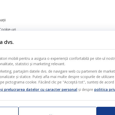
ații
Cookie-uri
nță
a dvs.
icatori mobili pentru a asigura o experiență confortabilă pe site-ul nos
alitate, statistici și marketing relevant.
rketing, partajăm datele dvs. de navigare web cu partenerii de marke
alizate și statice. Puteți afla mai multe despre scopurile de utilizare 
pe pictograma cookie. Făcând clic pe "Acceptă tot", sunteți de acord c
și prelucrarea datelor cu caracter personal
și despre
politica pri