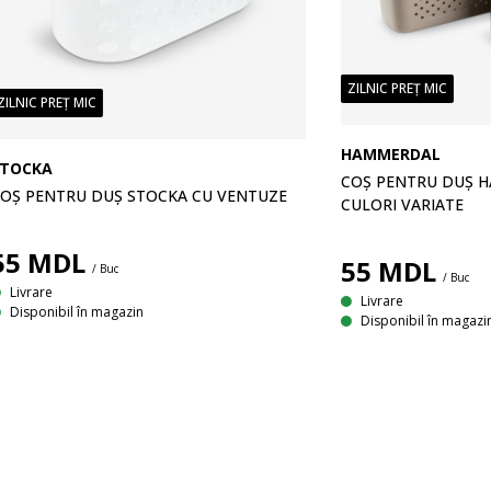
ZILNIC PREȚ MIC
ZILNIC PREȚ MIC
HAMMERDAL
STOCKA
COȘ PENTRU DUȘ 
OȘ PENTRU DUȘ STOCKA CU VENTUZE
CULORI VARIATE
55
MDL
55
MDL
/ Buc
/ Buc
Livrare
Livrare
Disponibil în magazin
Disponibil în magazi