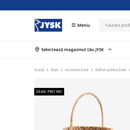
Meniu
Selectează magazinul tău JYSK
Acasă
Baie
Accesorii baie
Rafturi pentru baie
ZILNIC PREȚ MIC