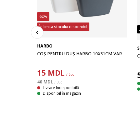
62%
În limita stocului disponibil
HARBO
COȘ PENTRU DUȘ HARBO 10X31CM VAR.
C
15
MDL
/ Buc
40 MDL
/ Buc
VELURI
Livrare Indisponibilă
Disponibil în magazin