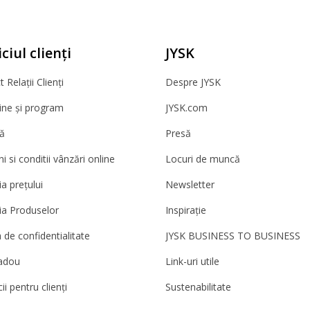
ciul clienți
JYSK
 Relații Clienți
Despre JYSK
ne și program
JYSK.com
ă
Presă
 si conditii vânzări online
Locuri de muncă
a prețului
Newsletter
ia Produselor
Inspirație
a de confidentialitate
JYSK BUSINESS TO BUSINESS
adou
Link-uri utile
ii pentru clienți
Sustenabilitate