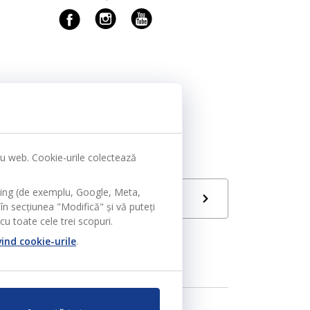
tru web. Cookie-urile colectează
ting (de exemplu, Google, Meta,
Limbă
RO
în secțiunea "Modifică" și vă puteți
u toate cele trei scopuri.
vind cookie-urile
.