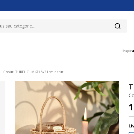
Inspira
Coșuri TUREHOLM Ø16x31cm natur
T
Co
1
Li