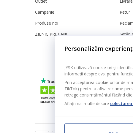
Outlet
Livrare
Campanie
Retur
Produse noi
Reclam
ZILNIC PREȚ MIC
Setări 
Sigura
Personalizăm experienț
JYSK utilizează cookie-uri și identif
informații despre dvs. pentru funcțion
Prin acceptarea cookie-urilor de ma
TikTok) pentru a afișa reclame person
retrage consimțământul făcând clic 
Aflați mai multe despre
colectarea 