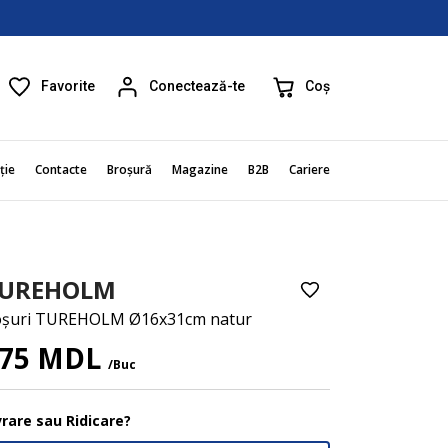
Favorite
Coș
Conectează-te
ție
Contacte
Broșură
Magazine
B2B
Cariere
UREHOLM
șuri TUREHOLM Ø16x31cm natur
75 MDL
/Buc
vrare sau Ridicare?