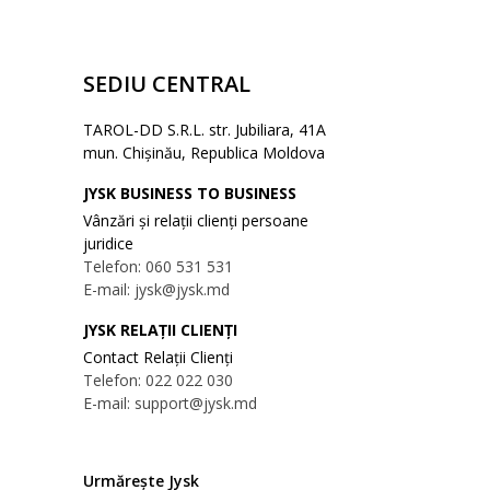
SEDIU CENTRAL
TAROL-DD S.R.L. str. Jubiliara, 41A
mun. Chișinău, Republica Moldova
JYSK BUSINESS TO BUSINESS
Vânzări și relații clienți persoane
juridice
Telefon: 060 531 531
E-mail: jysk@jysk.md
JYSK RELAȚII CLIENȚI
Contact Relații Clienți
Telefon: 022 022 030
E-mail: support@jysk.md
Urmărește Jysk