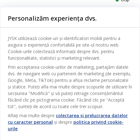
Personalizăm experiența dvs.
JYSK utilizează cookie-uri și identificatori mobili pentru a
asigura o experiență confortabilă pe site-ul nostru web.
Cookie-urile colectează informații despre dvs. pentru
funcționalitate, statistici și marketing relevant.
Prin acceptarea cookie-urilor de marketing, partajăm datele
dvs. de navigare web cu partenerii de marketing (de exemplu,
Google, Meta, TikTok) pentru a afișa reclame personalizate
și statice. Puteți afla mai multe despre scopurile de utilizare în
Categorii
secțiunea "Modifică" și vă puteți retrage consimțământul
făcând clic pe pictograma cookie. Făcând clic pe "Acceptă
Dormitor
tot", sunteți de acord cu toate cele trei scopuri.
Serviciul clienți
Baie
Aflați mai multe despre
colectarea și prelucrarea datelor
cu caracter personal
și despre
politica privind cookie-
Contact Relații Clienți
Birou
urile
.
JYSK
Magazine și program
Sufragerie