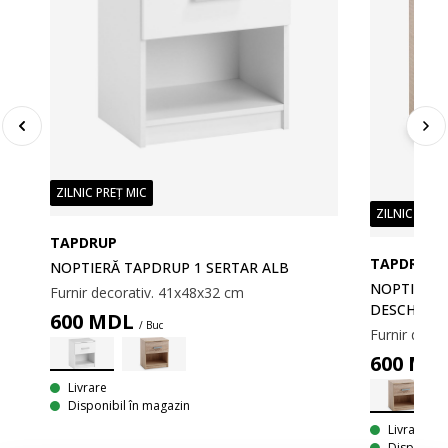
ZILNIC PREȚ MIC
ZILNIC PREȚ
TAPDRUP
TAPDRUP
NOPTIERĂ TAPDRUP 1 SERTAR ALB
NOPTIERĂ 
Furnir decorativ. 41x48x32 cm
DESCHIS
600
MDL
/ Buc
Furnir deco
600
MD
Livrare
Disponibil în magazin
Livrare
Disponibil