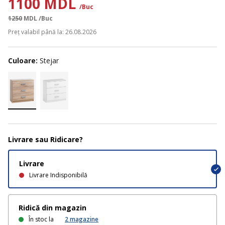
1100 MDL
/Buc
1250
MDL
/Buc
Preț valabil până la: 26.08.2026
Culoare:
Stejar
Livrare sau Ridicare?
Livrare
Livrare Indisponibilă
Ridică din magazin
În stoc la
2
magazine