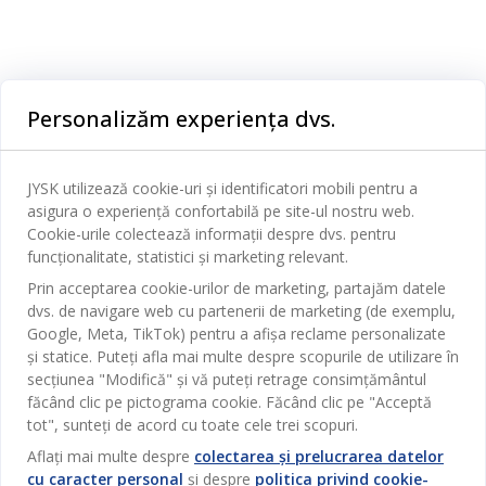
Categorii
Personalizăm experiența dvs.
Dormitor
Serviciul clienți
Baie
JYSK utilizează cookie-uri și identificatori mobili pentru a
Contact Relații Clienți
asigura o experiență confortabilă pe site-ul nostru web.
Birou
JYSK
Cookie-urile colectează informații despre dvs. pentru
Magazine și program
funcționalitate, statistici și marketing relevant.
Sufragerie
Despre JYSK
Prin acceptarea cookie-urilor de marketing, partajăm datele
Broșură
Bucătărie
SEDIU CENTRAL
dvs. de navigare web cu partenerii de marketing (de exemplu,
JYSK.com
Termeni si conditii vânzări online
Google, Meta, TikTok) pentru a afișa reclame personalizate
Depozitare
TAROL-DD S.R.L. str. Jubiliara, 41A mun. Chișinău, Republica
JYSK RELAȚII CLIENȚI
și statice. Puteți afla mai multe despre scopurile de utilizare în
Presă
Garantia prețului
Moldova
Contact Relații Clienți
Perdele
secțiunea "Modifică" și vă puteți retrage consimțământul
Urmărește Jysk
Locuri de muncă
Telefon: 022 022 030
făcând clic pe pictograma cookie. Făcând clic pe "Acceptă
Garanția Produselor
JYSK BUSINESS TO BUSINESS
Grădină
E-mail: support@jysk.md
tot", sunteți de acord cu toate cele trei scopuri.
Newsletter
Vânzări și relații clienți persoane juridice
Politica de confidentialitate
Aflați mai multe despre
colectarea și prelucrarea datelor
Pentru casă
Telefon: 060 531 531
cu caracter personal
și despre
politica privind cookie-
Inspirație
E-mail: jysk@jysk.md