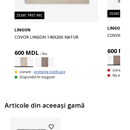
ZILNIC PREȚ
ZILNIC PREȚ MIC
LINGON
LINGON
COVOR LIN
COVOR LINGON 140X200 NATUR
600
MD
600
MDL
/ Buc
Livrare In
Livrare -
primește notificare
Nu este di
Disponibil în magazin
Articole din aceeaşi gamă