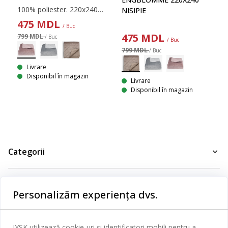
100% poliester. 220x240cm
NISIPIE
475
MDL
/ Buc
475
MDL
799 MDL
/ Buc
/ Buc
799 MDL
/ Buc
Livrare
Disponibil în magazin
Livrare
Disponibil în magazin
Categorii
Dormitor
Serviciul clienți
Baie
Personalizăm experiența dvs.
Contact Relații Clienți
Birou
JYSK
Magazine și program
JYSK utilizează cookie-uri și identificatori mobili pentru a