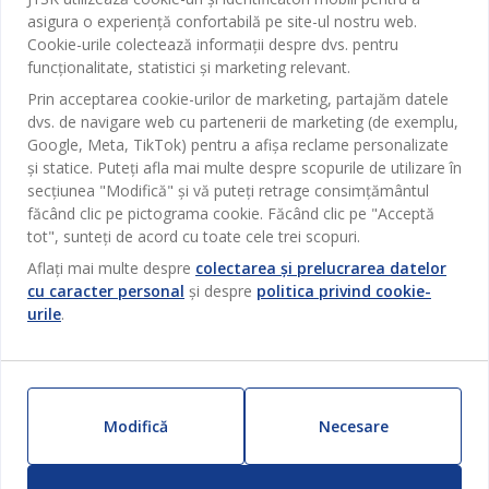
Sufragerie
asigura o experiență confortabilă pe site-ul nostru web.
Despre JYSK
Broșură
Cookie-urile colectează informații despre dvs. pentru
Bucătărie
SEDIU CENTRAL
JYSK.com
funcționalitate, statistici și marketing relevant.
Termeni si conditii vânzări online
Depozitare
TAROL-DD S.R.L. str. Jubiliara, 41A mun. Chișinău, Republica
JYSK RELAȚII CLIENȚI
Prin acceptarea cookie-urilor de marketing, partajăm datele
Presă
Garantia prețului
Moldova
dvs. de navigare web cu partenerii de marketing (de exemplu,
Contact Relații Clienți
Perdele
Urmărește Jysk
Google, Meta, TikTok) pentru a afișa reclame personalizate
Locuri de muncă
Telefon: 022 022 030
Garanția Produselor
JYSK BUSINESS TO BUSINESS
Grădină
și statice. Puteți afla mai multe despre scopurile de utilizare în
E-mail: support@jysk.md
Newsletter
Vânzări și relații clienți persoane juridice
secțiunea "Modifică" și vă puteți retrage consimțământul
Politica de confidentialitate
Pentru casă
Telefon: 060 531 531
făcând clic pe pictograma cookie. Făcând clic pe "Acceptă
Inspirație
E-mail: jysk@jysk.md
tot", sunteți de acord cu toate cele trei scopuri.
Card cadou
Outlet
JYSK BUSINESS TO BUSINESS
Aflați mai multe despre
colectarea și prelucrarea datelor
Beneficii pentru clienți
Campanie
cu caracter personal
și despre
politica privind cookie-
Link-uri utile
urile
.
Livrare
Produse noi
Sustenabilitate
Retur
ZILNIC PREȚ MIC
Reclamații
Modifică
Necesare
Setări Cookie-uri
Siguranță