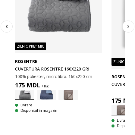
ZILNIC PREȚ MIC
ROSENTRE
ZILNIC PREȚ
CUVERTURĂ ROSENTRE 160X220 GRI
100% poliester, microfibra. 160x220 cm
ROSENTRE
175
MDL
CUVERTURĂ
/ Buc
175
MD
RI
Livrare
Disponibil în magazin
Livrare
Disponibil