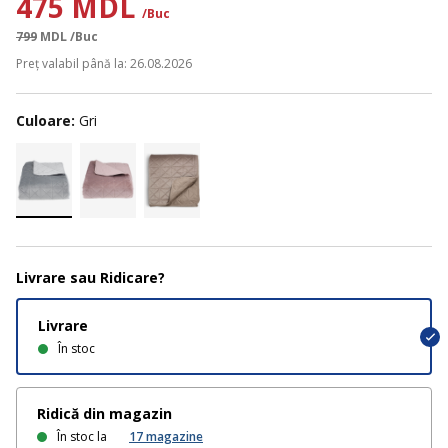
475 MDL
/Buc
799
MDL
/Buc
Preț valabil până la: 26.08.2026
Culoare:
Gri
Livrare sau Ridicare?
Livrare
În stoc
Ridică din magazin
În stoc la
17
magazine