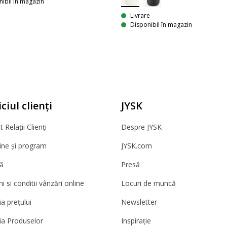
ibil în magazin
Livrare
Disponibil în magazin
ciul clienți
JYSK
 Relații Clienți
Despre JYSK
ne și program
JYSK.com
ă
Presă
 si conditii vânzări online
Locuri de muncă
a prețului
Newsletter
ia Produselor
Inspirație