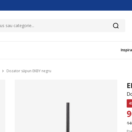
Inspira
Dozator săpun EKBY negru
E
Do
4
14
Pre