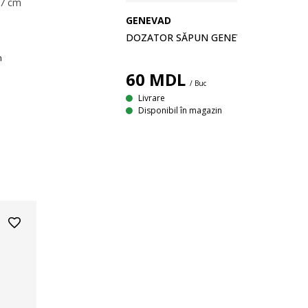
17 cm
GENEVAD
DOZATOR SĂPUN GENEVAD STICLĂ M
n
60
MDL
/ Buc
Livrare
Disponibil în magazin