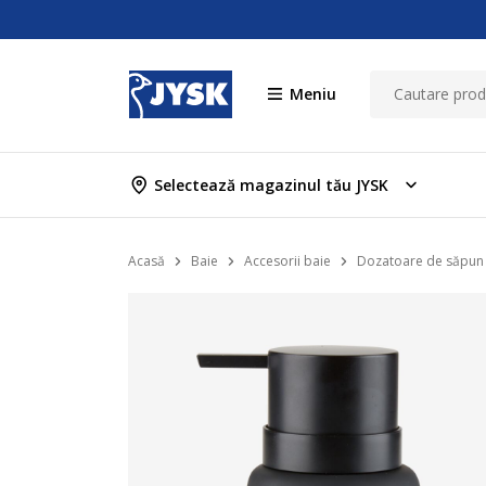
Meniu
Selectează magazinul tău JYSK
Acasă
Baie
Accesorii baie
Dozatoare de săpun