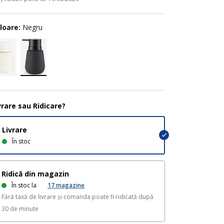
loare:
Negru
vrare sau Ridicare?
Livrare
În stoc
Ridică din magazin
În stoc la
17
magazine
Fără taxă de livrare și comanda poate fi ridicată după
30 de minute