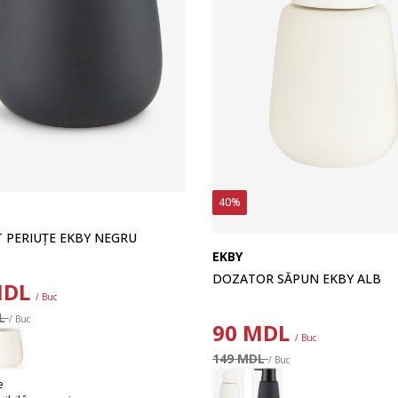
40%
 PERIUȚE EKBY NEGRU
EKBY
DOZATOR SĂPUN EKBY ALB
DL
/ Buc
DL
/ Buc
90
MDL
/ Buc
149 MDL
/ Buc
e