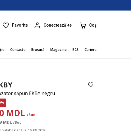
Favorite
Coș
Conectează-te
ție
Contacte
Broșură
Magazine
B2B
Cariere
KBY
zator săpun EKBY negru
0%
90 MDL
/Buc
9
MDL
/Buc
ț valabil până la: 19.08.2026