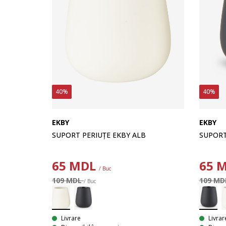
40%
40%
EKBY
EKBY
SUPORT
SUPORT PERIUȚE EKBY ALB
65
M
65
MDL
/ Buc
109 M
109 MDL
/ Buc
Livrar
Livrare