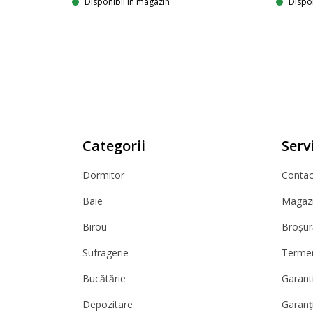
Dispon
Disponibil în magazin
Categorii
Servi
Dormitor
Contact
Baie
Magazi
Birou
Broșur
Sufragerie
Termeni
Bucătărie
Garanti
Depozitare
Garanț