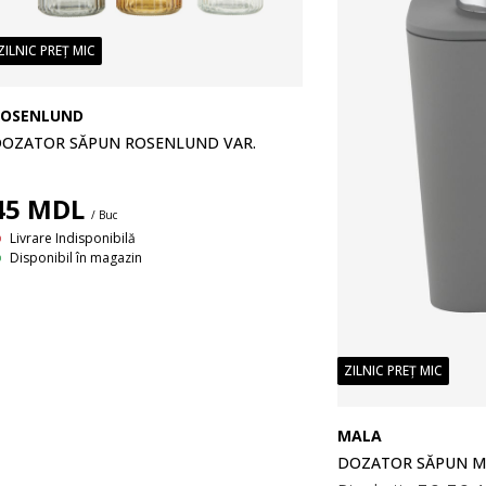
ZILNIC PREȚ MIC
ROSENLUND
OZATOR SĂPUN ROSENLUND VAR.
45
MDL
/ Buc
Livrare Indisponibilă
Disponibil în magazin
ZILNIC PREȚ MIC
MALA
DOZATOR SĂPUN M