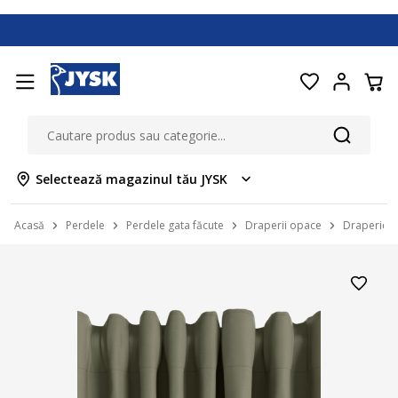
Selectează magazinul tău JYSK
Acasă
Perdele
Perdele gata făcute
Draperii opace
Draperie 