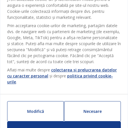
Contact Relații Clienți
asigura o experiență confortabilă pe site-ul nostru web.
Birou
JYSK
Cookie-urile colectează informații despre dvs. pentru
Magazine și program
funcționalitate, statistici și marketing relevant.
Sufragerie
Despre JYSK
Prin acceptarea cookie-urilor de marketing, partajăm datele
Broșură
Bucătărie
SEDIU CENTRAL
dvs. de navigare web cu partenerii de marketing (de exemplu,
JYSK.com
Termeni si conditii vânzări online
Google, Meta, TikTok) pentru a afișa reclame personalizate
Depozitare
TAROL-DD S.R.L. str. Jubiliara, 41A mun. Chișinău, Republica
JYSK RELAȚII CLIENȚI
și statice. Puteți afla mai multe despre scopurile de utilizare în
Presă
Garantia prețului
Moldova
Contact Relații Clienți
Perdele
secțiunea "Modifică" și vă puteți retrage consimțământul
Urmărește Jysk
Locuri de muncă
Telefon: 022 022 030
făcând clic pe pictograma cookie. Făcând clic pe "Acceptă
Garanția Produselor
JYSK BUSINESS TO BUSINESS
Grădină
E-mail: support@jysk.md
tot", sunteți de acord cu toate cele trei scopuri.
Newsletter
Vânzări și relații clienți persoane juridice
Politica de confidentialitate
Aflați mai multe despre
colectarea și prelucrarea datelor
Pentru casă
Telefon: 060 531 531
cu caracter personal
și despre
politica privind cookie-
Inspirație
E-mail: jysk@jysk.md
Card cadou
Outlet
urile
.
JYSK BUSINESS TO BUSINESS
Beneficii pentru clienți
Campanie
Link-uri utile
Livrare
Produse noi
Sustenabilitate
Retur
Modifică
Necesare
ZILNIC PREȚ MIC
Reclamații