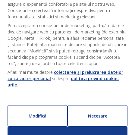
Contact Relații Clienți
asigura o experiență confortabilă pe site-ul nostru web.
Birou
JYSK
Cookie-urile colectează informații despre dvs. pentru
Magazine și program
funcționalitate, statistici și marketing relevant.
Sufragerie
Despre JYSK
Prin acceptarea cookie-urilor de marketing, partajăm datele
Broșură
Bucătărie
SEDIU CENTRAL
dvs. de navigare web cu partenerii de marketing (de exemplu,
JYSK.com
Termeni si conditii vânzări online
Google, Meta, TikTok) pentru a afișa reclame personalizate
Depozitare
TAROL-DD S.R.L. str. Jubiliara, 41A mun. Chișinău, Republica
JYSK RELAȚII CLIENȚI
și statice. Puteți afla mai multe despre scopurile de utilizare în
Presă
Garantia prețului
Moldova
Contact Relații Clienți
Perdele
secțiunea "Modifică" și vă puteți retrage consimțământul
Urmărește Jysk
Locuri de muncă
Telefon: 022 022 030
făcând clic pe pictograma cookie. Făcând clic pe "Acceptă
Garanția Produselor
JYSK BUSINESS TO BUSINESS
Grădină
E-mail: support@jysk.md
tot", sunteți de acord cu toate cele trei scopuri.
Newsletter
Vânzări și relații clienți persoane juridice
Politica de confidentialitate
Aflați mai multe despre
colectarea și prelucrarea datelor
Pentru casă
Telefon: 060 531 531
cu caracter personal
și despre
politica privind cookie-
Inspirație
E-mail: jysk@jysk.md
Card cadou
Outlet
urile
.
JYSK BUSINESS TO BUSINESS
Beneficii pentru clienți
Campanie
Link-uri utile
Livrare
Produse noi
Sustenabilitate
Retur
Modifică
Necesare
ZILNIC PREȚ MIC
Reclamații