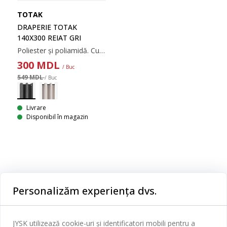
TOTAK
DRAPERIE TOTAK
140X300 REIAT GRI
Poliester și poliamidă. Cu ochiuri. 1 x 140 x 300 cm
300
MDL
/ Buc
549 MDL
/ Buc
Livrare
Disponibil în magazin
Categorii
Personalizăm experiența dvs.
Dormitor
Serviciul clienți
Baie
JYSK utilizează cookie-uri și identificatori mobili pentru a