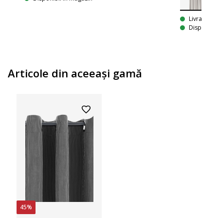
Livrare
Disponibil
Articole din aceeaşi gamă
45%