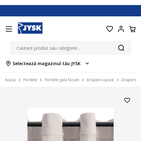
Selectează magazinul tău JYSK
Acasă
Perdele
Perdele gata făcute
Draperii opace
Draperie T