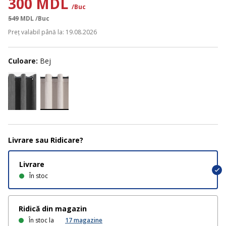
300 MDL
/Buc
549
MDL
/Buc
Preț valabil până la: 19.08.2026
Culoare:
Bej
Livrare sau Ridicare?
Livrare
În stoc
Ridică din magazin
În stoc la
17
magazine