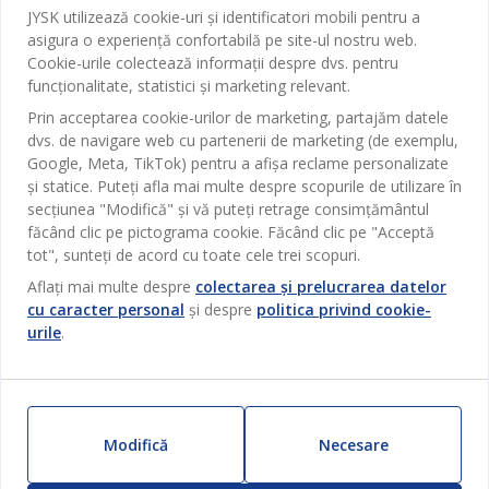
JYSK utilizează cookie-uri și identificatori mobili pentru a
Contact Relații Clienți
Birou
asigura o experiență confortabilă pe site-ul nostru web.
JYSK
Magazine și program
Cookie-urile colectează informații despre dvs. pentru
Sufragerie
funcționalitate, statistici și marketing relevant.
Despre JYSK
Broșură
Bucătărie
SEDIU CENTRAL
Prin acceptarea cookie-urilor de marketing, partajăm datele
JYSK.com
Termeni si conditii vânzări online
dvs. de navigare web cu partenerii de marketing (de exemplu,
Depozitare
TAROL-DD S.R.L. str. Jubiliara, 41A mun. Chișinău, Republica
JYSK RELAȚII CLIENȚI
Google, Meta, TikTok) pentru a afișa reclame personalizate
Presă
Garantia prețului
Moldova
și statice. Puteți afla mai multe despre scopurile de utilizare în
Contact Relații Clienți
Perdele
Urmărește Jysk
secțiunea "Modifică" și vă puteți retrage consimțământul
Locuri de muncă
Telefon: 022 022 030
Garanția Produselor
JYSK BUSINESS TO BUSINESS
Grădină
făcând clic pe pictograma cookie. Făcând clic pe "Acceptă
E-mail: support@jysk.md
Newsletter
Vânzări și relații clienți persoane juridice
tot", sunteți de acord cu toate cele trei scopuri.
Politica de confidentialitate
Pentru casă
Telefon: 060 531 531
Aflați mai multe despre
colectarea și prelucrarea datelor
Inspirație
E-mail: jysk@jysk.md
Card cadou
cu caracter personal
și despre
politica privind cookie-
Outlet
JYSK BUSINESS TO BUSINESS
urile
.
Beneficii pentru clienți
Campanie
Link-uri utile
Livrare
Produse noi
Sustenabilitate
Retur
ZILNIC PREȚ MIC
Modifică
Necesare
Reclamații