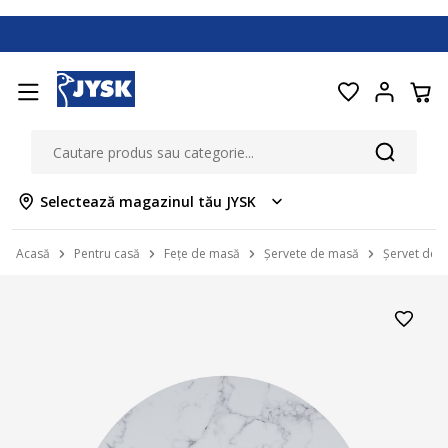
Selectează magazinul tău JYSK
Acasă
Pentru casă
Fețe de masă
Șervete de masă
Șervet de