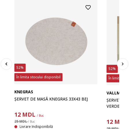
52%
52%
În limita stocului disponibil
În limita sto
KNEGRAS
VALLMO
ȘERVET DE MASĂ KNEGRAS 33X43 BEJ
ȘERVET MA
VERDE/ORA
12
MDL
/ Buc
12
MDL
25 MDL
/ Buc
Livrare Indisponibilă
25 MDL
/ Buc