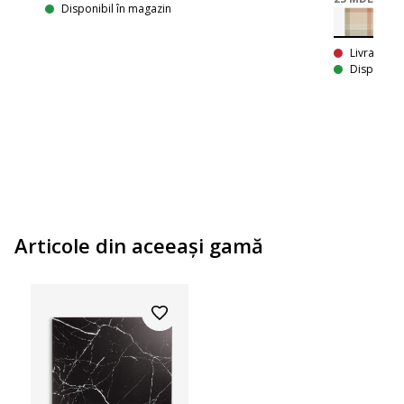
Disponibil în magazin
Livrare In
Disponibil
Articole din aceeaşi gamă