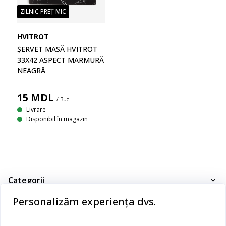
ZILNIC PREȚ MIC
HVITROT
ȘERVET MASĂ HVITROT
33X42 ASPECT MARMURĂ
NEAGRĂ
15
MDL
/ Buc
Livrare
Disponibil în magazin
Categorii
Personalizăm experiența dvs.
Dormitor
Serviciul clienți
Baie