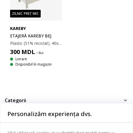
ZILNIC PREȚ MIC
KAREBY
ETAJERĂ KAREBY BEJ
Plastic (51% reciclat). 40x56x18 cm
300
MDL
/ Buc
Livrare
Disponibil în magazin
Categorii
Personalizăm experiența dvs.
Dormitor
Serviciul clienți
Baie
Contact Relații Clienți
JYSK utilizează cookie-uri și identificatori mobili pentru a