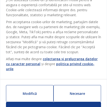
Birou
JYSK
asigura o experiență confortabilă pe site-ul nostru web.
Magazine și program
Cookie-urile colectează informații despre dvs. pentru
Sufragerie
funcționalitate, statistici și marketing relevant.
Despre JYSK
Broșură
Bucătărie
SEDIU CENTRAL
Prin acceptarea cookie-urilor de marketing, partajăm datele
JYSK.com
Termeni si conditii vânzări online
dvs. de navigare web cu partenerii de marketing (de exemplu,
Depozitare
TAROL-DD S.R.L. str. Jubiliara, 41A mun. Chișinău, Republica
JYSK RELAȚII CLIENȚI
Google, Meta, TikTok) pentru a afișa reclame personalizate
Presă
Garantia prețului
Moldova
Contact Relații Clienți
și statice. Puteți afla mai multe despre scopurile de utilizare în
Perdele
Urmărește Jysk
Locuri de muncă
Telefon: 022 022 030
secțiunea "Modifică" și vă puteți retrage consimțământul
Garanția Produselor
JYSK BUSINESS TO BUSINESS
Grădină
E-mail: support@jysk.md
făcând clic pe pictograma cookie. Făcând clic pe "Acceptă
Newsletter
Vânzări și relații clienți persoane juridice
tot", sunteți de acord cu toate cele trei scopuri.
Politica de confidentialitate
Pentru casă
Telefon: 060 531 531
Aflați mai multe despre
colectarea și prelucrarea datelor
Inspirație
E-mail: jysk@jysk.md
Card cadou
Outlet
cu caracter personal
și despre
politica privind cookie-
JYSK BUSINESS TO BUSINESS
urile
.
Beneficii pentru clienți
Campanie
Link-uri utile
Livrare
Produse noi
Sustenabilitate
Retur
ZILNIC PREȚ MIC
Modifică
Necesare
Reclamații
Setări Cookie-uri