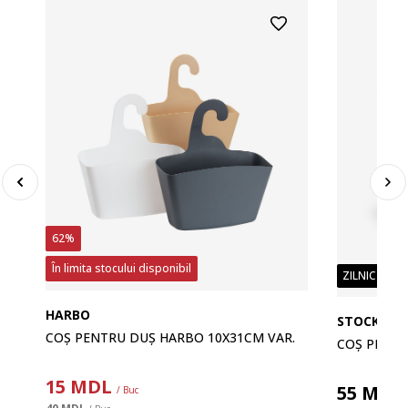
62%
În limita stocului disponibil
ZILNIC PREȚ
HARBO
STOCKA
COȘ PENTRU DUȘ HARBO 10X31CM VAR.
COȘ PENTR
15
MDL
55
MDL
/ Buc