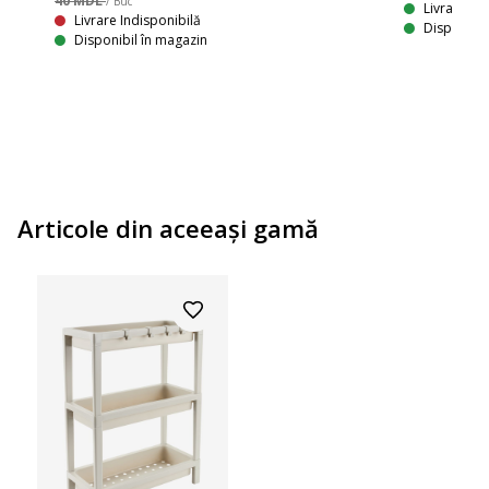
40 MDL
/ Buc
Livrare
Livrare Indisponibilă
Disponibil
Disponibil în magazin
Articole din aceeaşi gamă