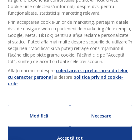
Birou
JYSK
Cookie-urile colectează informații despre dvs. pentru
Magazine și program
funcționalitate, statistici și marketing relevant.
Sufragerie
Despre JYSK
Prin acceptarea cookie-urilor de marketing, partajăm datele
Broșură
Bucătărie
SEDIU CENTRAL
dvs. de navigare web cu partenerii de marketing (de exemplu,
JYSK.com
Termeni si conditii vânzări online
Google, Meta, TikTok) pentru a afișa reclame personalizate
Depozitare
TAROL-DD S.R.L. str. Jubiliara, 41A mun. Chișinău, Republica
JYSK RELAȚII CLIENȚI
și statice. Puteți afla mai multe despre scopurile de utilizare în
Presă
Garantia prețului
Moldova
Contact Relații Clienți
Perdele
secțiunea "Modifică" și vă puteți retrage consimțământul
Urmărește Jysk
Locuri de muncă
Telefon: 022 022 030
făcând clic pe pictograma cookie. Făcând clic pe "Acceptă
Garanția Produselor
JYSK BUSINESS TO BUSINESS
Grădină
E-mail: support@jysk.md
tot", sunteți de acord cu toate cele trei scopuri.
Newsletter
Vânzări și relații clienți persoane juridice
Politica de confidentialitate
Aflați mai multe despre
colectarea și prelucrarea datelor
Pentru casă
Telefon: 060 531 531
cu caracter personal
și despre
politica privind cookie-
Inspirație
E-mail: jysk@jysk.md
Card cadou
Outlet
urile
.
JYSK BUSINESS TO BUSINESS
Beneficii pentru clienți
Campanie
Link-uri utile
Livrare
Produse noi
Sustenabilitate
Retur
Modifică
Necesare
ZILNIC PREȚ MIC
Reclamații
Setări Cookie-uri
Acceptă tot