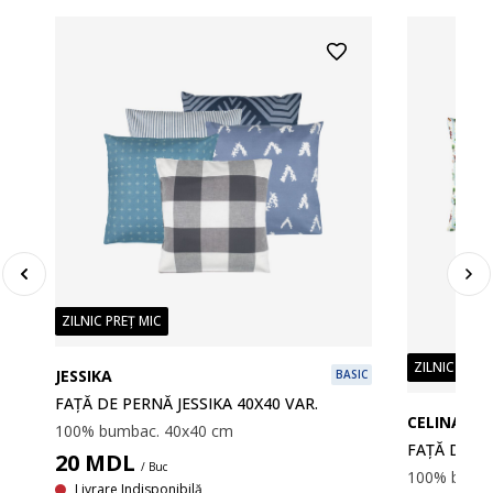
ZILNIC PREȚ MIC
ZILNIC PREȚ
JESSIKA
BASIC
FAȚĂ DE PERNĂ JESSIKA 40X40 VAR.
CELINA
100% bumbac. 40x40 cm
FAȚĂ DE PE
20
MDL
/ Buc
100% bumba
Livrare Indisponibilă