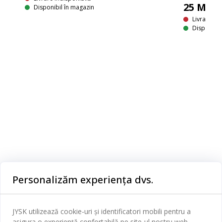
25
MDL
Disponibil în magazin
LD
Livrare In
Disponibil
Categorii
Personalizăm experiența dvs.
Dormitor
Serviciul clienți
Baie
JYSK utilizează cookie-uri și identificatori mobili pentru a
Contact Relații Clienți
asigura o experiență confortabilă pe site-ul nostru web.