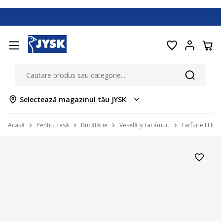
Selectează magazinul tău JYSK
Acasă
Pentru casă
Bucătărie
Veselă și tacâmuri
Farfurie FERD