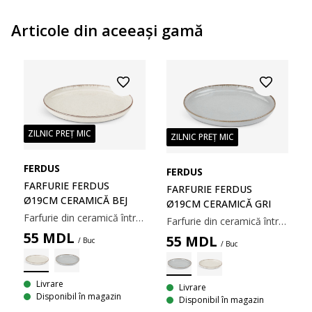
Articole din aceeaşi gamă
ZILNIC PREȚ MIC
ZILNIC PREȚ MIC
FERDUS
FERDUS
FARFURIE FERDUS
FARFURIE FERDUS
Ø19CM CERAMICĂ BEJ
Ø19CM CERAMICĂ GRI
Farfurie din ceramică într-o culoare bej subtilă. Designul său minimalist se potrivește cu diverse aranjamente de masă, de la mese de zi cu zi până la ocazii speciale. Se poate spăla la mașina de spălat vase. Ø19 cm
Farfurie din ceramică într-o culoare subtilă de gri. Designul său minimalist se potrivește cu diverse aranjamente de masă, de la mese de zi cu zi până la ocazii speciale. Se poate spăla la mașina de spălat vase. Ø19 cm
55
MDL
55
MDL
/ Buc
/ Buc
Livrare
Livrare
Disponibil în magazin
Disponibil în magazin