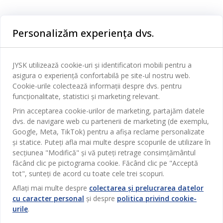
Categorii
Personalizăm experiența dvs.
Dormitor
Serviciul clienți
Baie
JYSK utilizează cookie-uri și identificatori mobili pentru a
Contact Relații Clienți
asigura o experiență confortabilă pe site-ul nostru web.
Birou
JYSK
Cookie-urile colectează informații despre dvs. pentru
Magazine și program
funcționalitate, statistici și marketing relevant.
Sufragerie
Despre JYSK
Prin acceptarea cookie-urilor de marketing, partajăm datele
Broșură
Bucătărie
SEDIU CENTRAL
dvs. de navigare web cu partenerii de marketing (de exemplu,
JYSK.com
Termeni si conditii vânzări online
Google, Meta, TikTok) pentru a afișa reclame personalizate
Depozitare
TAROL-DD S.R.L. str. Jubiliara, 41A mun. Chișinău, Republica
JYSK RELAȚII CLIENȚI
și statice. Puteți afla mai multe despre scopurile de utilizare în
Presă
Garantia prețului
Moldova
Contact Relații Clienți
Perdele
secțiunea "Modifică" și vă puteți retrage consimțământul
Urmărește Jysk
Locuri de muncă
Telefon: 022 022 030
făcând clic pe pictograma cookie. Făcând clic pe "Acceptă
Garanția Produselor
JYSK BUSINESS TO BUSINESS
Grădină
E-mail: support@jysk.md
tot", sunteți de acord cu toate cele trei scopuri.
Newsletter
Vânzări și relații clienți persoane juridice
Politica de confidentialitate
Aflați mai multe despre
colectarea și prelucrarea datelor
Pentru casă
Telefon: 060 531 531
cu caracter personal
și despre
politica privind cookie-
Inspirație
E-mail: jysk@jysk.md
Card cadou
Outlet
urile
.
JYSK BUSINESS TO BUSINESS
Beneficii pentru clienți