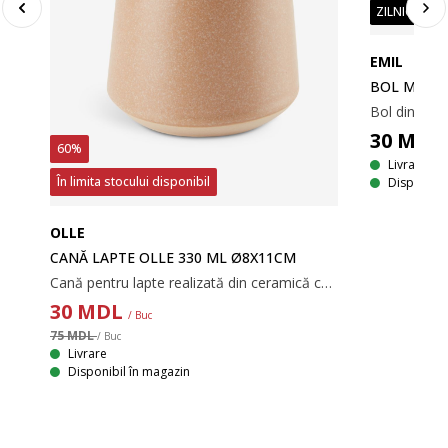
ZILNIC PREȚ
EMIL
BOL MIC E
30
MDL
60%
Livrare
În limita stocului disponibil
Disponibil
OLLE
CANĂ LAPTE OLLE 330 ML Ø8X11CM
Cană pentru lapte realizată din ceramică cu glazură într-o nuanță caldă de maro. Se poate spăla la mașina de spălat vase. Ø8x11 cm
30
MDL
/ Buc
75 MDL
/ Buc
Livrare
Disponibil în magazin