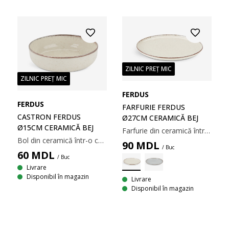
ZILNIC PREȚ MIC
ZILNIC PREȚ MIC
FERDUS
FERDUS
FARFURIE FERDUS
CASTRON FERDUS
Ø27CM CERAMICĂ BEJ
Ø15CM CERAMICĂ BEJ
Farfurie din ceramică într-o culoare bej subtilă. Designul său minimalist se potrivește cu diverse aranjamente de masă, de la mese de zi cu zi până la ocazii speciale. Se poate spăla la mașina de spălat vase. Ø27 cm
Bol din ceramică într-o culoare subtilă de bej. Designul său minimalist se potrivește cu diverse aranjamente de masă, de la mese de zi cu zi până la ocazii speciale. Se poate spăla la mașina de spălat vase. Ø15x4 cm
90
MDL
/ Buc
60
MDL
/ Buc
Livrare
Disponibil în magazin
Livrare
Disponibil în magazin