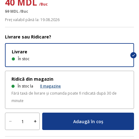
40 MDL
/Buc
59
MDL
/Buc
Preț valabil până la: 19.08.2026
Livrare sau Ridicare?
Livrare
În stoc
Ridică din magazin
În stoc la
0
magazine
Fără taxă de livrare și comanda poate fi ridicată după 30 de
minute
Adaugă în coș