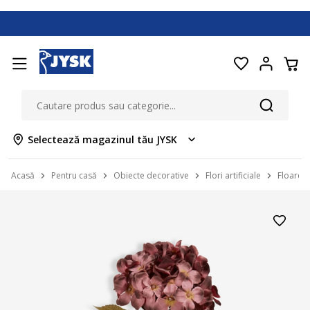
Selectează magazinul tău JYSK
Acasă
Pentru casă
Obiecte decorative
Flori artificiale
Floare a