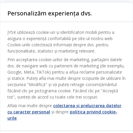
Categorii
Personalizăm experiența dvs.
Dormitor
Serviciul clienți
Baie
JYSK utilizează cookie-uri și identificatori mobili pentru a
Contact Relații Clienți
asigura o experiență confortabilă pe site-ul nostru web.
Birou
JYSK
Cookie-urile colectează informații despre dvs. pentru
Magazine și program
funcționalitate, statistici și marketing relevant.
Sufragerie
Despre JYSK
Prin acceptarea cookie-urilor de marketing, partajăm datele
Broșură
Bucătărie
SEDIU CENTRAL
dvs. de navigare web cu partenerii de marketing (de exemplu,
JYSK.com
Termeni si conditii vânzări online
Google, Meta, TikTok) pentru a afișa reclame personalizate
Depozitare
TAROL-DD S.R.L. str. Jubiliara, 41A mun. Chișinău, Republica
JYSK RELAȚII CLIENȚI
și statice. Puteți afla mai multe despre scopurile de utilizare în
Presă
Garantia prețului
Moldova
Contact Relații Clienți
Perdele
secțiunea "Modifică" și vă puteți retrage consimțământul
Urmărește Jysk
Locuri de muncă
Telefon: 022 022 030
făcând clic pe pictograma cookie. Făcând clic pe "Acceptă
Garanția Produselor
JYSK BUSINESS TO BUSINESS
Grădină
E-mail: support@jysk.md
tot", sunteți de acord cu toate cele trei scopuri.
Newsletter
Vânzări și relații clienți persoane juridice
Politica de confidentialitate
Aflați mai multe despre
colectarea și prelucrarea datelor
Pentru casă
Telefon: 060 531 531
cu caracter personal
și despre
politica privind cookie-
Inspirație
E-mail: jysk@jysk.md
Card cadou
Outlet
urile
.
JYSK BUSINESS TO BUSINESS
Beneficii pentru clienți
Campanie