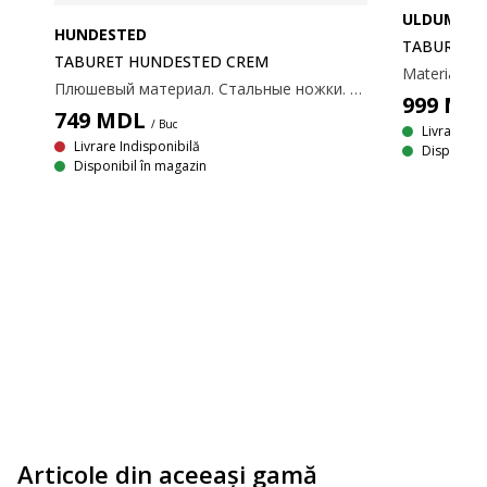
ULDUM
HUNDESTED
TABURET 
TABURET HUNDESTED CREM
Плюшевый материал. Стальные ножки. Размеры: 53х41х37 см.
999
MD
749
MDL
/ Buc
Livrare
Livrare Indisponibilă
Disponibil
Disponibil în magazin
Material textil. Perne din spumă. Picioare din lemn masiv. 70x90x76 cm
Articole din aceeaşi gamă