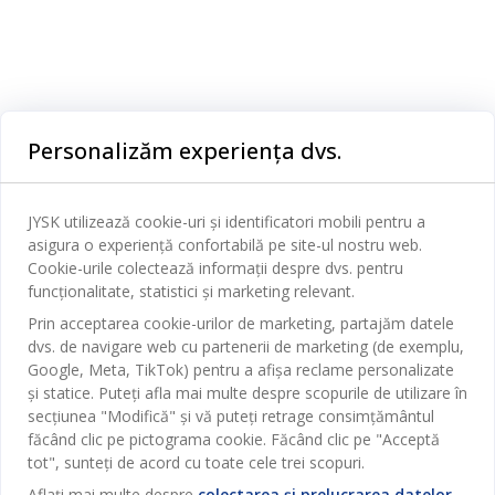
Categorii
Personalizăm experiența dvs.
Dormitor
Serviciul clienți
Baie
JYSK utilizează cookie-uri și identificatori mobili pentru a
Contact Relații Clienți
asigura o experiență confortabilă pe site-ul nostru web.
Birou
JYSK
Cookie-urile colectează informații despre dvs. pentru
Magazine și program
funcționalitate, statistici și marketing relevant.
Sufragerie
Despre JYSK
Prin acceptarea cookie-urilor de marketing, partajăm datele
Broșură
Bucătărie
SEDIU CENTRAL
dvs. de navigare web cu partenerii de marketing (de exemplu,
JYSK.com
Termeni si conditii vânzări online
Google, Meta, TikTok) pentru a afișa reclame personalizate
Depozitare
TAROL-DD S.R.L. str. Jubiliara, 41A mun. Chișinău, Republica
JYSK RELAȚII CLIENȚI
și statice. Puteți afla mai multe despre scopurile de utilizare în
Presă
Garantia prețului
Moldova
Contact Relații Clienți
Perdele
secțiunea "Modifică" și vă puteți retrage consimțământul
Urmărește Jysk
Locuri de muncă
Telefon: 022 022 030
făcând clic pe pictograma cookie. Făcând clic pe "Acceptă
Garanția Produselor
JYSK BUSINESS TO BUSINESS
Grădină
E-mail: support@jysk.md
tot", sunteți de acord cu toate cele trei scopuri.
Newsletter
Vânzări și relații clienți persoane juridice
Politica de confidentialitate
Aflați mai multe despre
colectarea și prelucrarea datelor