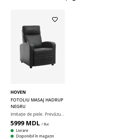
HOVEN
FOTOLIU MASAJ HADRUP
NEGRU
Imitație de piele. Prevăzut cu funcție de vibromasaj cu 2 setări pentru intensitate și 5 setări pentru tipul masajului. Cu mecanism de înclinare fără trepte și suport pentru picioare integrat. 75x73-101x92-160 cm
5999
MDL
/ Buc
Livrare
Disponibil în magazin