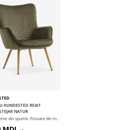
STED
U HUNDESTED REIAT
STEJAR NATUR
Reiat. Perne din spumă. Picioare din metal. 72x98x80 cm
9
MDL