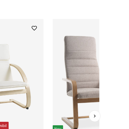
nibil
Nou