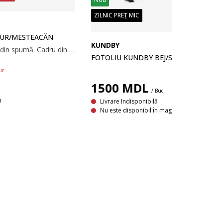
ZILNIC PREȚ MIC
TUR/MESTEACĂN
KUNDBY
Material textil. Perne din spumă. Cadru din furnir de lemn. 67x92x78 cm
FOTOLIU KUNDBY BEJ/STEJAR NATUR
uc
1500
MDL
/ Buc
n
Livrare Indisponibilă
Nu este disponibil în magazin.