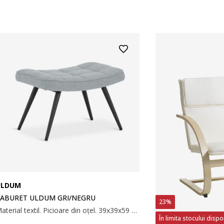
ULDUM
ABURET ULDUM GRI/NEGRU
23%
Material textil. Picioare din oțel. 39x39x59 cm
În limita stocului dispo