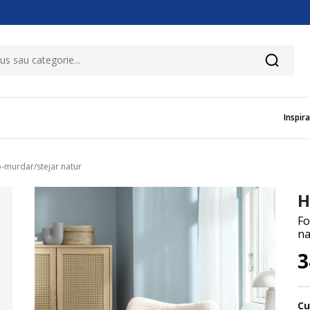
Inspira
-murdar/stejar natur
H
Fo
na
3
Cu