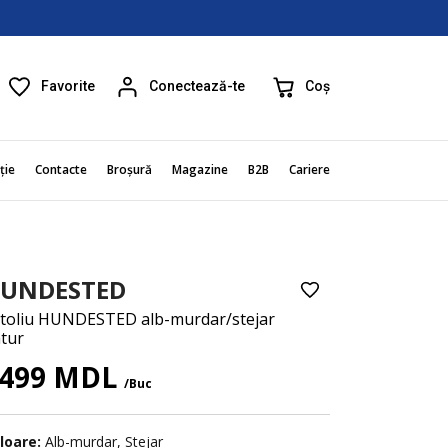
Favorite
Coș
Conectează-te
ție
Contacte
Broșură
Magazine
B2B
Cariere
UNDESTED
toliu HUNDESTED alb-murdar/stejar
tur
499 MDL
/Buc
loare:
Alb-murdar, Stejar