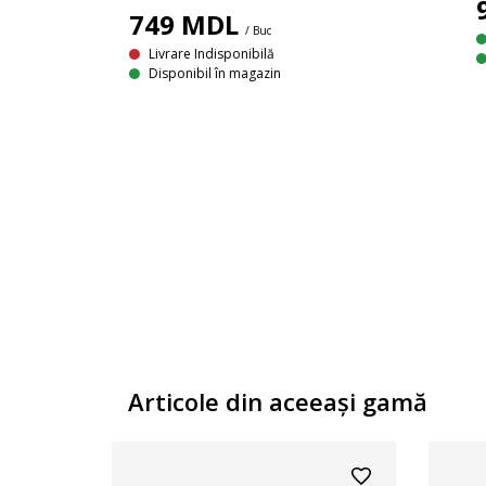
749
MDL
/ Buc
Livrare Indisponibilă
Disponibil în magazin
Material textil. Perne din spumă. Picioare din lemn masiv. 70x90x76 cm
Articole din aceeaşi gamă