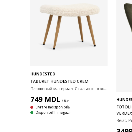
HUNDESTED
TABURET HUNDESTED CREM
Плюшевый материал. Стальные ножки. Размеры: 53х41х37 см.
749
MDL
HUNDE
/ Buc
FOTOLI
Livrare Indisponibilă
Disponibil în magazin
VERDE/
349