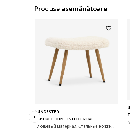
Produse asemănătoare
HUNDESTED
T
TABURET HUNDESTED CREM
Плюшевый материал. Стальные ножки. Размеры: 53х41х37 см.