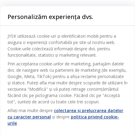
Categorii
Personalizăm experiența dvs.
Dormitor
Serviciul clienți
Baie
JYSK utilizează cookie-uri și identificatori mobili pentru a
Contact Relații Clienți
asigura o experiență confortabilă pe site-ul nostru web.
Birou
JYSK
Cookie-urile colectează informații despre dvs. pentru
Magazine și program
funcționalitate, statistici și marketing relevant.
Sufragerie
Despre JYSK
Prin acceptarea cookie-urilor de marketing, partajăm datele
Broșură
Bucătărie
SEDIU CENTRAL
dvs. de navigare web cu partenerii de marketing (de exemplu,
JYSK.com
Termeni si conditii vânzări online
Google, Meta, TikTok) pentru a afișa reclame personalizate
Depozitare
TAROL-DD S.R.L. str. Jubiliara, 41A mun. Chișinău, Republica
JYSK RELAȚII CLIENȚI
și statice. Puteți afla mai multe despre scopurile de utilizare în
Presă
Garantia prețului
Moldova
Contact Relații Clienți
secțiunea "Modifică" și vă puteți retrage consimțământul
Perdele
Urmărește Jysk
Locuri de muncă
Telefon: 022 022 030
făcând clic pe pictograma cookie. Făcând clic pe "Acceptă
Garanția Produselor
JYSK BUSINESS TO BUSINESS
Grădină
E-mail: support@jysk.md
tot", sunteți de acord cu toate cele trei scopuri.
Newsletter
Vânzări și relații clienți persoane juridice
Politica de confidentialitate
Aflați mai multe despre
colectarea și prelucrarea datelor
Pentru casă
Telefon: 060 531 531
cu caracter personal
și despre
politica privind cookie-
Inspirație
E-mail: jysk@jysk.md
Card cadou
Outlet
urile
.
JYSK BUSINESS TO BUSINESS
Beneficii pentru clienți
Campanie