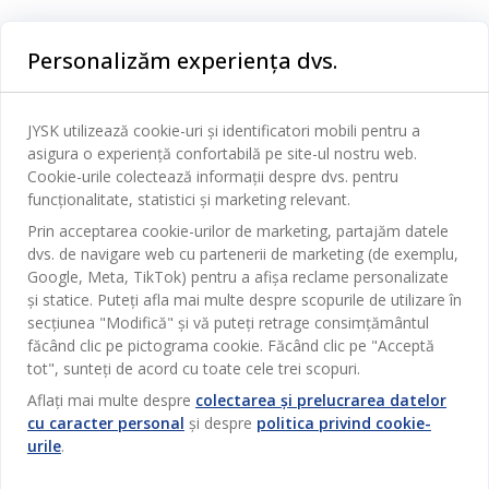
Categorii
Personalizăm experiența dvs.
Dormitor
Serviciul clienți
Baie
JYSK utilizează cookie-uri și identificatori mobili pentru a
Contact Relații Clienți
asigura o experiență confortabilă pe site-ul nostru web.
Birou
JYSK
Cookie-urile colectează informații despre dvs. pentru
Magazine și program
funcționalitate, statistici și marketing relevant.
Sufragerie
Despre JYSK
Prin acceptarea cookie-urilor de marketing, partajăm datele
Broșură
Bucătărie
SEDIU CENTRAL
dvs. de navigare web cu partenerii de marketing (de exemplu,
JYSK.com
Termeni si conditii vânzări online
Google, Meta, TikTok) pentru a afișa reclame personalizate
Depozitare
TAROL-DD S.R.L. str. Jubiliara, 41A mun. Chișinău, Republica
JYSK RELAȚII CLIENȚI
și statice. Puteți afla mai multe despre scopurile de utilizare în
Presă
Garantia prețului
Moldova
Contact Relații Clienți
secțiunea "Modifică" și vă puteți retrage consimțământul
Perdele
Urmărește Jysk
Locuri de muncă
Telefon: 022 022 030
făcând clic pe pictograma cookie. Făcând clic pe "Acceptă
Garanția Produselor
JYSK BUSINESS TO BUSINESS
Grădină
E-mail: support@jysk.md
tot", sunteți de acord cu toate cele trei scopuri.
Newsletter
Vânzări și relații clienți persoane juridice
Politica de confidentialitate
Aflați mai multe despre
colectarea și prelucrarea datelor
Pentru casă
Telefon: 060 531 531
cu caracter personal
și despre
politica privind cookie-
Inspirație
E-mail: jysk@jysk.md
Card cadou
Outlet
urile
.
JYSK BUSINESS TO BUSINESS
Beneficii pentru clienți
Campanie