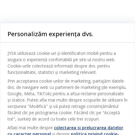
Categorii
Personalizăm experiența dvs.
Dormitor
Serviciul clienți
Baie
JYSK utilizează cookie-uri și identificatori mobili pentru a
Contact Relații Clienți
asigura o experiență confortabilă pe site-ul nostru web.
Birou
JYSK
Cookie-urile colectează informații despre dvs. pentru
Magazine și program
funcționalitate, statistici și marketing relevant.
Sufragerie
Despre JYSK
Prin acceptarea cookie-urilor de marketing, partajăm datele
Broșură
Bucătărie
SEDIU CENTRAL
dvs. de navigare web cu partenerii de marketing (de exemplu,
JYSK.com
Termeni si conditii vânzări online
Google, Meta, TikTok) pentru a afișa reclame personalizate
Depozitare
TAROL-DD S.R.L. str. Jubiliara, 41A mun. Chișinău, Republica
JYSK RELAȚII CLIENȚI
și statice. Puteți afla mai multe despre scopurile de utilizare în
Presă
Garantia prețului
Moldova
Contact Relații Clienți
Perdele
secțiunea "Modifică" și vă puteți retrage consimțământul
Urmărește Jysk
Locuri de muncă
Telefon: 022 022 030
făcând clic pe pictograma cookie. Făcând clic pe "Acceptă
Garanția Produselor
JYSK BUSINESS TO BUSINESS
Grădină
E-mail: support@jysk.md
tot", sunteți de acord cu toate cele trei scopuri.
Newsletter
Vânzări și relații clienți persoane juridice
Politica de confidentialitate
Aflați mai multe despre
colectarea și prelucrarea datelor
Pentru casă
Telefon: 060 531 531
cu caracter personal
și despre
politica privind cookie-
Inspirație