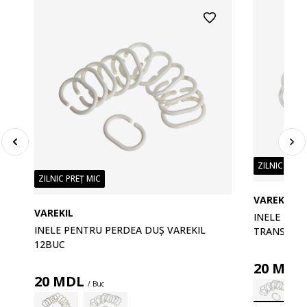
ZILNIC PREȚ
ZILNIC PREȚ MIC
VAREKIL
VAREKIL
INELE PEN
INELE PENTRU PERDEA DUȘ VAREKIL
TRANSPAR
12BUC
20
MDL
20
MDL
/ Buc