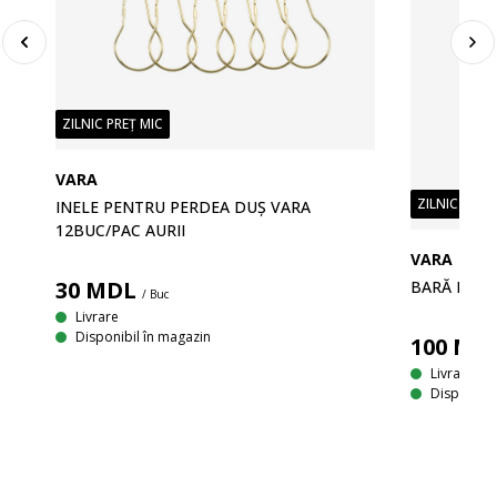
ZILNIC PREȚ MIC
VARA
ZILNIC PREȚ
INELE PENTRU PERDEA DUȘ VARA
12BUC/PAC AURII
VARA
30
MDL
BARĂ PERD
/ Buc
Livrare
BĂ
Disponibil în magazin
100
MD
Livrare
Disponibil