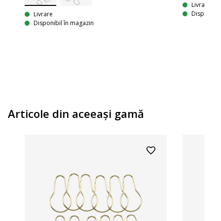
Livrare
Disponibil
Livrare
Disponibil în magazin
Articole din aceeaşi gamă