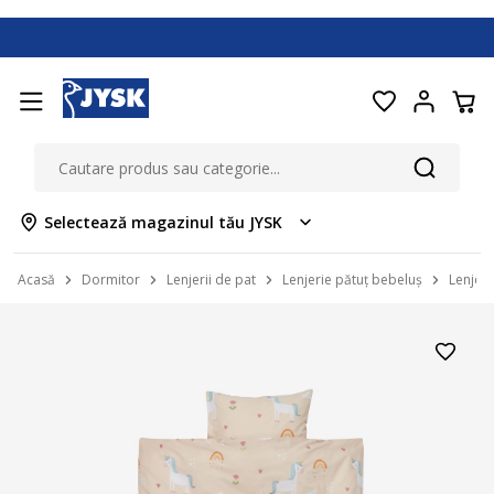
Selectează magazinul tău JYSK
Acasă
Dormitor
Lenjerii de pat
Lenjerie pătuț bebeluș
Lenjeri