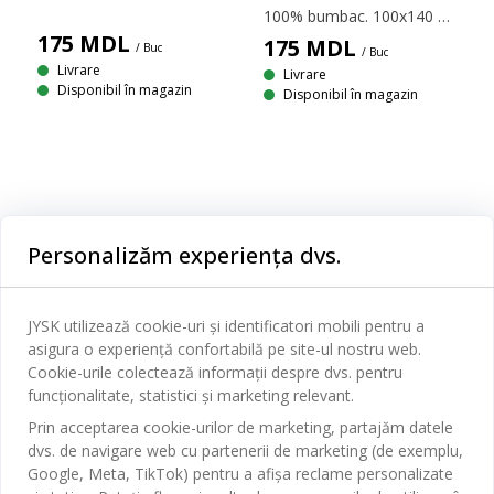
100% bumbac. 100x140 cm
175
MDL
175
MDL
/ Buc
/ Buc
Livrare
Livrare
Disponibil în magazin
Disponibil în magazin
Categorii
Personalizăm experiența dvs.
Dormitor
Serviciul clienți
Baie
JYSK utilizează cookie-uri și identificatori mobili pentru a
Contact Relații Clienți
asigura o experiență confortabilă pe site-ul nostru web.
Birou
JYSK
Cookie-urile colectează informații despre dvs. pentru
Magazine și program
funcționalitate, statistici și marketing relevant.
Sufragerie
Despre JYSK
Prin acceptarea cookie-urilor de marketing, partajăm datele
Broșură
Bucătărie
SEDIU CENTRAL
dvs. de navigare web cu partenerii de marketing (de exemplu,
JYSK.com
Termeni si conditii vânzări online
Google, Meta, TikTok) pentru a afișa reclame personalizate
Depozitare
TAROL-DD S.R.L. str. Jubiliara, 41A mun. Chișinău, Republica
JYSK RELAȚII CLIENȚI