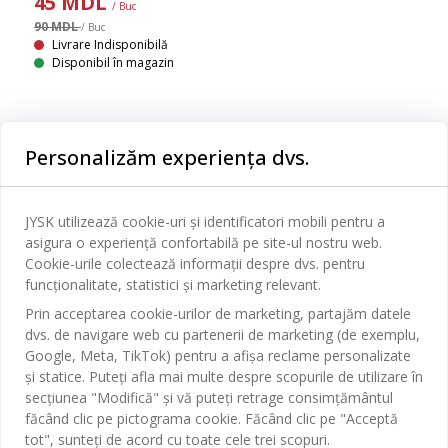
45
MDL
/ Buc
90 MDL
/ Buc
Livrare Indisponibilă
Disponibil în magazin
Personalizăm experiența dvs.
Categorii
JYSK utilizează cookie-uri și identificatori mobili pentru a
Dormitor
asigura o experiență confortabilă pe site-ul nostru web.
Serviciul clienți
Baie
Cookie-urile colectează informații despre dvs. pentru
funcționalitate, statistici și marketing relevant.
Contact Relații Clienți
Birou
JYSK
Prin acceptarea cookie-urilor de marketing, partajăm datele
Magazine și program
dvs. de navigare web cu partenerii de marketing (de exemplu,
Sufragerie
Google, Meta, TikTok) pentru a afișa reclame personalizate
Despre JYSK
Broșură
Bucătărie
și statice. Puteți afla mai multe despre scopurile de utilizare în
SEDIU CENTRAL
JYSK.com
secțiunea "Modifică" și vă puteți retrage consimțământul
Termeni si conditii vânzări online
Depozitare
făcând clic pe pictograma cookie. Făcând clic pe "Acceptă
TAROL-DD S.R.L. str. Jubiliara, 41A mun. Chișinău, Republica
JYSK RELAȚII CLIENȚI
Presă
Garantia prețului
tot", sunteți de acord cu toate cele trei scopuri.
Moldova
Contact Relații Clienți