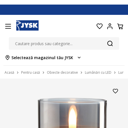
Selectează magazinul tău JYSK
Acasă
Pentru casă
Obiecte decorative
Lumânări cu LED
Lumân