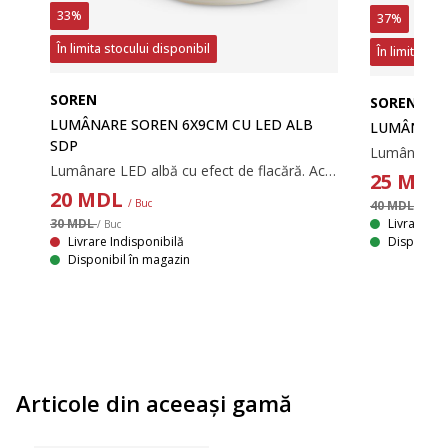
33%
37%
În limita stocului disponibil
În limita sto
SOREN
SOREN
LUMÂNARE SOREN 6X9CM CU LED ALB
LUMÂNARE 
SDP
Lumânare LED albă cu efect de flacără. Această lumânare are lumină LED încorporată și o funcție de temporizator cu intervale de 6 ore pornit și 18 ore oprit. Ideală pentru crearea unei atmosfere calde. Necesită 2 baterii AA (neincluse). Ø6x9 cm
25
MDL
20
MDL
/ Buc
40 MDL
/ Buc
Livrare
30 MDL
/ Buc
Disponibil
Livrare Indisponibilă
Disponibil în magazin
Articole din aceeaşi gamă