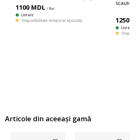
SCAUNE M
1100
MDL
/ Buc
Livrare
1250
M
Disponibilitate temporar epuizată.
Livrare
Disponibil
. Pliabilă. 60x60x71 cm. Scaun: Oțel. Pliabil.
Articole din aceeaşi gamă