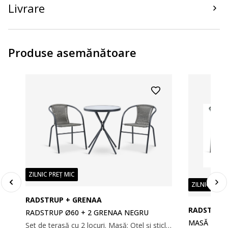
Livrare
Produse asemănătoare
ZILNIC PREȚ MIC
ZILNIC PREȚ
RADSTRUP + GRENAA
RADSTRUP
RADSTRUP Ø60 + 2 GRENAA NEGRU
MASĂ RADS
Set de terasă cu 2 locuri. Masă: Oțel și sticlă securizată. Ø60x70 cm Scaun: Oțel și poliratan. Stivuibil.