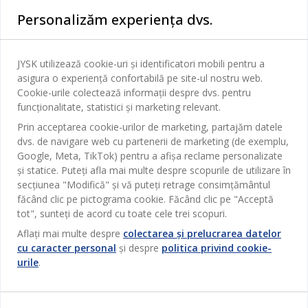
Categorii
Personalizăm experiența dvs.
Dormitor
Serviciul clienți
Baie
JYSK utilizează cookie-uri și identificatori mobili pentru a
Contact Relații Clienți
asigura o experiență confortabilă pe site-ul nostru web.
Birou
JYSK
Cookie-urile colectează informații despre dvs. pentru
Magazine și program
Sufragerie
funcționalitate, statistici și marketing relevant.
Despre JYSK
Broșură
Prin acceptarea cookie-urilor de marketing, partajăm datele
Bucătărie
SEDIU CENTRAL
dvs. de navigare web cu partenerii de marketing (de exemplu,
JYSK.com
Termeni si conditii vânzări online
Google, Meta, TikTok) pentru a afișa reclame personalizate
Depozitare
TAROL-DD S.R.L. str. Jubiliara, 41A mun. Chișinău, Republica
JYSK RELAȚII CLIENȚI
Presă
și statice. Puteți afla mai multe despre scopurile de utilizare în
Garantia prețului
Moldova
Contact Relații Clienți
Perdele
secțiunea "Modifică" și vă puteți retrage consimțământul
Urmărește Jysk
Locuri de muncă
Telefon: 022 022 030
făcând clic pe pictograma cookie. Făcând clic pe "Acceptă
Garanția Produselor
JYSK BUSINESS TO BUSINESS
Grădină
E-mail: support@jysk.md
tot", sunteți de acord cu toate cele trei scopuri.
Newsletter
Vânzări și relații clienți persoane juridice
Politica de confidentialitate
Pentru casă
Aflați mai multe despre
colectarea și prelucrarea datelor
Telefon: 060 531 531
Inspirație
cu caracter personal
și despre
politica privind cookie-
E-mail: jysk@jysk.md
Card cadou
Outlet
urile
.
JYSK BUSINESS TO BUSINESS
Beneficii pentru clienți
Campanie
Link-uri utile
Livrare