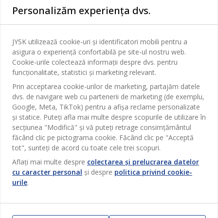
Personalizăm experiența dvs.
Dormitor
Serviciul clienți
Baie
JYSK utilizează cookie-uri și identificatori mobili pentru a
Contact Relații Clienți
asigura o experiență confortabilă pe site-ul nostru web.
Birou
JYSK
Cookie-urile colectează informații despre dvs. pentru
Magazine și program
funcționalitate, statistici și marketing relevant.
Sufragerie
Despre JYSK
Prin acceptarea cookie-urilor de marketing, partajăm datele
Broșură
Bucătărie
SEDIU CENTRAL
dvs. de navigare web cu partenerii de marketing (de exemplu,
JYSK.com
Termeni si conditii vânzări online
Google, Meta, TikTok) pentru a afișa reclame personalizate
Depozitare
TAROL-DD S.R.L. str. Jubiliara, 41A mun. Chișinău, Republica
JYSK RELAȚII CLIENȚI
și statice. Puteți afla mai multe despre scopurile de utilizare în
Presă
Garantia prețului
Moldova
Contact Relații Clienți
Perdele
secțiunea "Modifică" și vă puteți retrage consimțământul
Urmărește Jysk
Locuri de muncă
Telefon: 022 022 030
făcând clic pe pictograma cookie. Făcând clic pe "Acceptă
Garanția Produselor
JYSK BUSINESS TO BUSINESS
Grădină
E-mail: support@jysk.md
tot", sunteți de acord cu toate cele trei scopuri.
Newsletter
Vânzări și relații clienți persoane juridice
Politica de confidentialitate
Aflați mai multe despre
colectarea și prelucrarea datelor
Pentru casă
Telefon: 060 531 531
cu caracter personal
și despre
politica privind cookie-
Inspirație
E-mail: jysk@jysk.md
Card cadou
Outlet
urile
.
JYSK BUSINESS TO BUSINESS
Beneficii pentru clienți
Campanie
Link-uri utile
Livrare
Produse noi