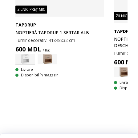
ZILNIC PREȚ MIC
ZILNIC PREȚ
TAPDRUP
TAPDRUP
NOPTIERĂ TAPDRUP 1 SERTAR ALB
NOPTIERĂ 
Furnir decorativ. 41x48x32 cm
DESCHIS
600
MDL
/ Buc
JAR
Furnir deco
600
MD
Furnir decorativ. Sertare cu șine. 41x56x48 cm
Livrare
Disponibil în magazin
Livrare
Disponibil
Categorii