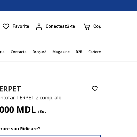
Favorite
Coș
Conectează-te
ție
Contacte
Broșură
Magazine
B2B
Cariere
ERPET
ntofar TERPET 2 comp. alb
000 MDL
/Buc
vrare sau Ridicare?