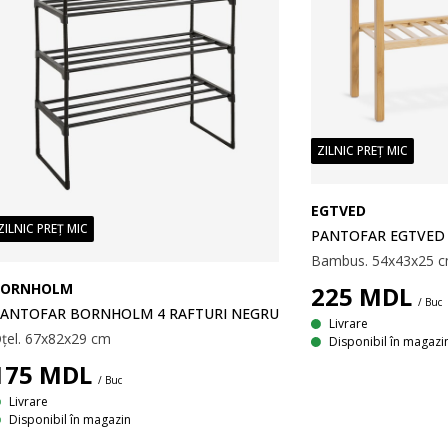
ZILNIC PREȚ MIC
EGTVED
ZILNIC PREȚ MIC
PANTOFAR EGTVED 
Bambus. 54x43x25 
BORNHOLM
225
MDL
/ Buc
ANTOFAR BORNHOLM 4 RAFTURI NEGRU
Livrare
țel. 67x82x29 cm
Disponibil în magazi
175
MDL
/ Buc
Livrare
Disponibil în magazin