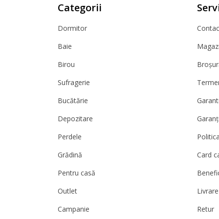
Categorii
Servi
Dormitor
Contact
Baie
Magazi
Birou
Broșur
Sufragerie
Termeni
Bucătărie
Garanti
Depozitare
Garanț
Perdele
Politic
Grădină
Card c
Pentru casă
Benefic
Outlet
Livrare
Campanie
Retur