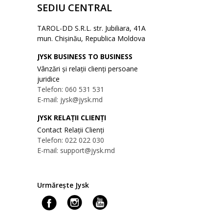
SEDIU CENTRAL
TAROL-DD S.R.L. str. Jubiliara, 41A
mun. Chișinău, Republica Moldova
JYSK BUSINESS TO BUSINESS
Vânzări și relații clienți persoane
juridice
Telefon: 060 531 531
E-mail: jysk@jysk.md
JYSK RELAȚII CLIENȚI
Contact Relații Clienți
Telefon: 022 022 030
E-mail: support@jysk.md
Urmărește Jysk