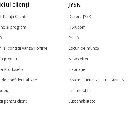
ciul clienți
JYSK
 Relații Clienți
Despre JYSK
ne și program
JYSK.com
ă
Presă
 si conditii vânzări online
Locuri de muncă
a prețului
Newsletter
ia Produselor
Inspirație
a de confidentialitate
JYSK BUSINESS TO BUSINESS
adou
Link-uri utile
ii pentru clienți
Sustenabilitate