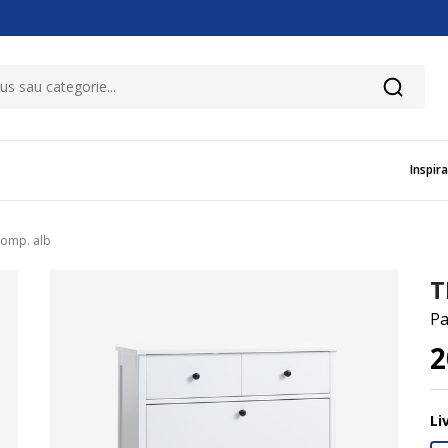
Inspira
comp. alb
T
Pa
2
Li