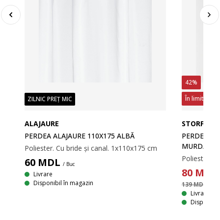
42%
În limita sto
ZILNIC PREȚ MIC
ALAJAURE
STORFOSN
PERDEA ALAJAURE 110X175 ALBĂ
PERDEA ST
MURDAR
Poliester. Cu bride și canal. 1x110x175 cm
Poliester. C
60
MDL
/ Buc
80
MDL
Livrare
Disponibil în magazin
139 MDL
/ Buc
Livrare
Disponibil