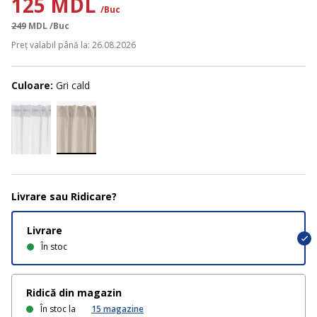
125 MDL
/Buc
249
MDL
/Buc
Preț valabil până la: 26.08.2026
Culoare:
Gri cald
Livrare sau Ridicare?
Livrare
În stoc
Ridică din magazin
În stoc la
15
magazine