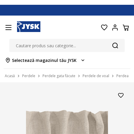
Selectează magazinul tău JYSK
Acasă
Perdele
Perdele gata făcute
Perdele de voal
Perdea B