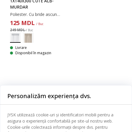
1X140X300 CUTE ALB-
MURDAR
Poliester. Cu bride ascunse. 1x140x300 cm
125
MDL
/ Buc
249 MDL
/ Buc
Livrare
Disponibil în magazin
Categorii
Personalizăm experiența dvs.
Dormitor
Serviciul clienți
Baie
JYSK utilizează cookie-uri și identificatori mobili pentru a
Contact Relații Clienți
asigura o experiență confortabilă pe site-ul nostru web.
Birou
JYSK
Cookie-urile colectează informații despre dvs. pentru
Magazine și program