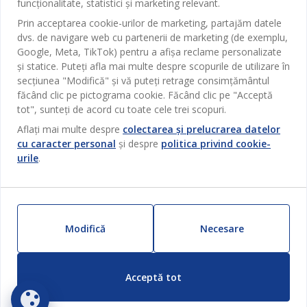
funcționalitate, statistici și marketing relevant.
Sufragerie
Despre JYSK
Prin acceptarea cookie-urilor de marketing, partajăm datele
Broșură
Bucătărie
SEDIU CENTRAL
dvs. de navigare web cu partenerii de marketing (de exemplu,
JYSK.com
Termeni si conditii vânzări online
Google, Meta, TikTok) pentru a afișa reclame personalizate
Depozitare
TAROL-DD S.R.L. str. Jubiliara, 41A mun. Chișinău, Republica
JYSK RELAȚII CLIENȚI
și statice. Puteți afla mai multe despre scopurile de utilizare în
Presă
Garantia prețului
Moldova
Contact Relații Clienți
Perdele
secțiunea "Modifică" și vă puteți retrage consimțământul
Urmărește Jysk
Locuri de muncă
Telefon: 022 022 030
făcând clic pe pictograma cookie. Făcând clic pe "Acceptă
Garanția Produselor
JYSK BUSINESS TO BUSINESS
Grădină
E-mail: support@jysk.md
tot", sunteți de acord cu toate cele trei scopuri.
Newsletter
Vânzări și relații clienți persoane juridice
Politica de confidentialitate
Aflați mai multe despre
colectarea și prelucrarea datelor
Pentru casă
Telefon: 060 531 531
cu caracter personal
și despre
politica privind cookie-
Inspirație
E-mail: jysk@jysk.md
Card cadou
Outlet
urile
.
JYSK BUSINESS TO BUSINESS
Beneficii pentru clienți
Campanie
Link-uri utile
Livrare
Produse noi
Sustenabilitate
Retur
Modifică
Necesare
ZILNIC PREȚ MIC
Reclamații
Setări Cookie-uri
Acceptă tot
Siguranță