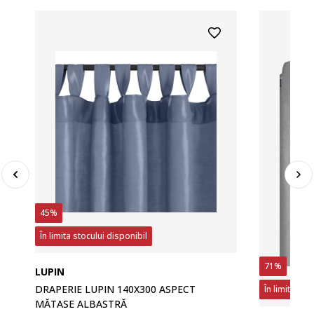
45%
În limita stocului disponibil
71%
LUPIN
DRAPERIE LUPIN 140X300 ASPECT
În limita sto
MĂTASE ALBASTRĂ