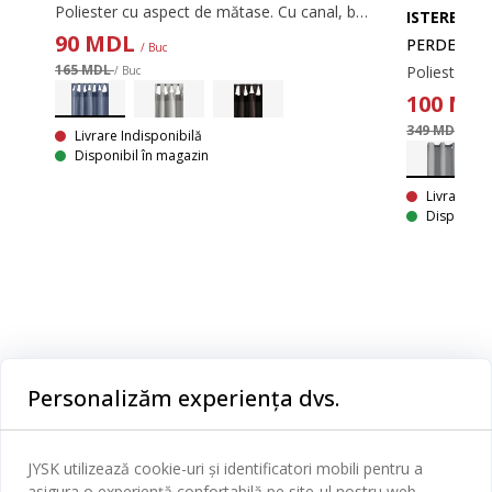
Poliester cu aspect de mătase. Cu canal, bride și rejansă. 1 х 140 х 300
ISTEREN
90
MDL
PERDEA IST
/ Buc
165 MDL
Poliester si
/ Buc
100
MD
349 MDL
/ Buc
Livrare Indisponibilă
Disponibil în magazin
Livrare In
Disponibil
Categorii
Personalizăm experiența dvs.
Dormitor
Serviciul clienți
Baie
JYSK utilizează cookie-uri și identificatori mobili pentru a
Contact Relații Clienți
asigura o experiență confortabilă pe site-ul nostru web.