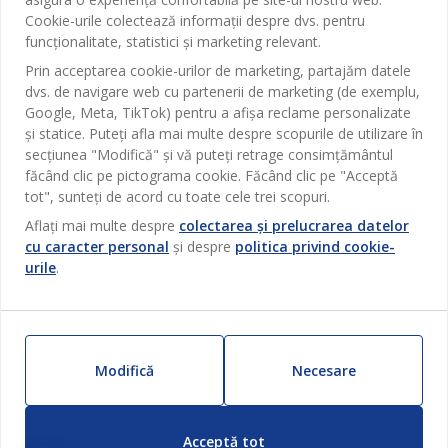
Birou
JYSK
Cookie-urile colectează informații despre dvs. pentru
Magazine și program
funcționalitate, statistici și marketing relevant.
Sufragerie
Despre JYSK
Prin acceptarea cookie-urilor de marketing, partajăm datele
Broșură
Bucătărie
SEDIU CENTRAL
dvs. de navigare web cu partenerii de marketing (de exemplu,
JYSK.com
Termeni si conditii vânzări online
Google, Meta, TikTok) pentru a afișa reclame personalizate
Depozitare
TAROL-DD S.R.L. str. Jubiliara, 41A mun. Chișinău, Republica
JYSK RELAȚII CLIENȚI
și statice. Puteți afla mai multe despre scopurile de utilizare în
Presă
Garantia prețului
Moldova
Contact Relații Clienți
Perdele
secțiunea "Modifică" și vă puteți retrage consimțământul
Urmărește Jysk
Locuri de muncă
Telefon: 022 022 030
făcând clic pe pictograma cookie. Făcând clic pe "Acceptă
Garanția Produselor
JYSK BUSINESS TO BUSINESS
Grădină
E-mail: support@jysk.md
tot", sunteți de acord cu toate cele trei scopuri.
Newsletter
Vânzări și relații clienți persoane juridice
Politica de confidentialitate
Aflați mai multe despre
colectarea și prelucrarea datelor
Pentru casă
Telefon: 060 531 531
cu caracter personal
și despre
politica privind cookie-
Inspirație
E-mail: jysk@jysk.md
Card cadou
Outlet
urile
.
JYSK BUSINESS TO BUSINESS
Beneficii pentru clienți
Campanie
Link-uri utile
Livrare
Produse noi
Sustenabilitate
Retur
Modifică
Necesare
ZILNIC PREȚ MIC
Reclamații
Setări Cookie-uri
Acceptă tot