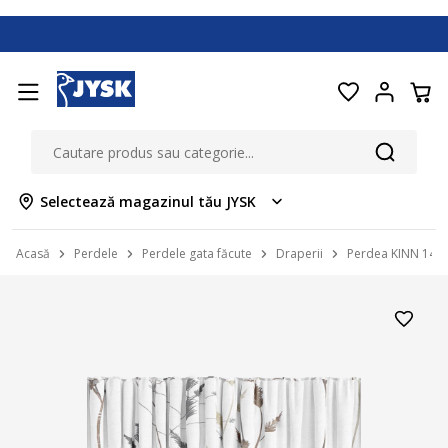
Selectează magazinul tău JYSK
Acasă
Perdele
Perdele gata făcute
Draperii
Perdea KINN 140x