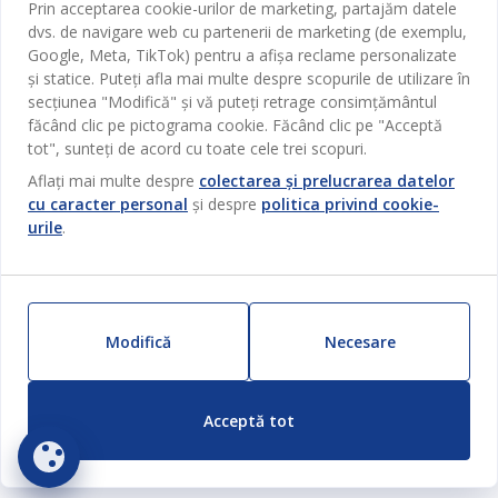
Prin acceptarea cookie-urilor de marketing, partajăm datele
Despre JYSK
Broșură
dvs. de navigare web cu partenerii de marketing (de exemplu,
Bucătărie
SEDIU CENTRAL
Google, Meta, TikTok) pentru a afișa reclame personalizate
JYSK.com
Termeni si conditii vânzări online
și statice. Puteți afla mai multe despre scopurile de utilizare în
Depozitare
TAROL-DD S.R.L. str. Jubiliara, 41A mun. Chișinău, Republica
JYSK RELAȚII CLIENȚI
Presă
secțiunea "Modifică" și vă puteți retrage consimțământul
Garantia prețului
Moldova
Contact Relații Clienți
Perdele
făcând clic pe pictograma cookie. Făcând clic pe "Acceptă
Urmărește Jysk
Locuri de muncă
Telefon: 022 022 030
tot", sunteți de acord cu toate cele trei scopuri.
Garanția Produselor
JYSK BUSINESS TO BUSINESS
Grădină
E-mail: support@jysk.md
Aflați mai multe despre
colectarea și prelucrarea datelor
Newsletter
Vânzări și relații clienți persoane juridice
Politica de confidentialitate
Pentru casă
cu caracter personal
și despre
politica privind cookie-
Telefon: 060 531 531
Inspirație
urile
.
E-mail: jysk@jysk.md
Card cadou
Outlet
JYSK BUSINESS TO BUSINESS
Beneficii pentru clienți
Campanie
Link-uri utile
Livrare
Produse noi
Modifică
Necesare
Sustenabilitate
Retur
ZILNIC PREȚ MIC
Reclamații
Acceptă tot
Setări Cookie-uri
Siguranță