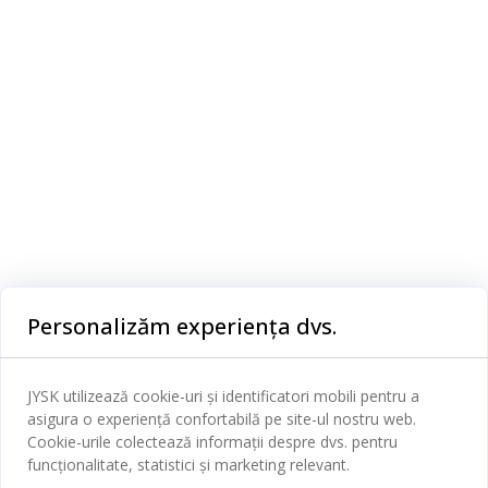
E
Categorii
Personalizăm experiența dvs.
Dormitor
Serviciul clienți
JYSK utilizează cookie-uri și identificatori mobili pentru a
Baie
asigura o experiență confortabilă pe site-ul nostru web.
Contact Relații Clienți
Cookie-urile colectează informații despre dvs. pentru
Birou
JYSK
funcționalitate, statistici și marketing relevant.
Magazine și program
Sufragerie