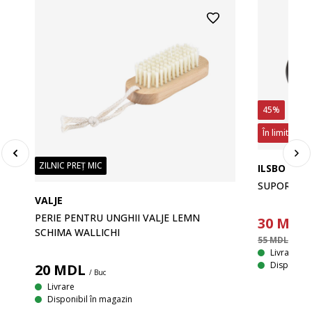
45%
În limita sto
ZILNIC PREȚ MIC
ILSBO
SUPORT HÂ
VALJE
PERIE PENTRU UNGHII VALJE LEMN
30
MDL
SCHIMA WALLICHI
55 MDL
/ Buc
Livrare
Disponibil
20
MDL
/ Buc
Livrare
Disponibil în magazin