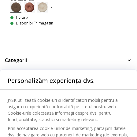
Livrare
Disponibil în magazin
Categorii
Dormitor
Personalizăm experiența dvs.
Serviciul clienți
Baie
Contact Relații Clienți
Birou
JYSK
JYSK utilizează cookie-uri și identificatori mobili pentru a
Magazine și program
asigura o experiență confortabilă pe site-ul nostru web.
Sufragerie
Despre JYSK
Cookie-urile colectează informații despre dvs. pentru
Broșură
Bucătărie
SEDIU CENTRAL
funcționalitate, statistici și marketing relevant.
JYSK.com
Termeni si conditii vânzări online
Prin acceptarea cookie-urilor de marketing, partajăm datele
Depozitare
TAROL-DD S.R.L. str. Jubiliara, 41A mun. Chișinău, Republica
JYSK RELAȚII CLIENȚI
dvs. de navigare web cu partenerii de marketing (de exemplu,
Presă