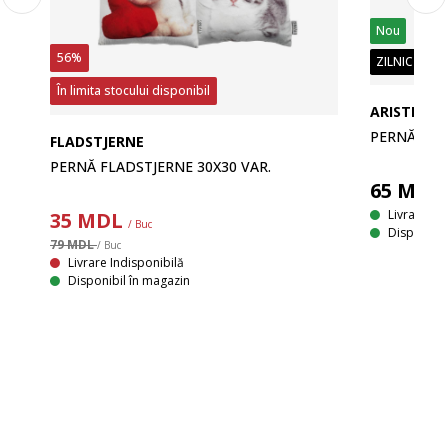
Nou
56%
ZILNIC PREȚ
În limita stocului disponibil
ARISTEA
PERNĂ ARIS
FLADSTJERNE
PERNĂ FLADSTJERNE 30X30 VAR.
65
MDL
Livrare
35
MDL
/ Buc
Disponibil
79 MDL
/ Buc
Livrare Indisponibilă
Disponibil în magazin