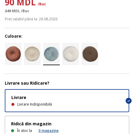
90 MDL
/Buc
249
MDL
/Buc
Preț valabil până la: 26.08.2026
Culoare:
Livrare sau Ridicare?
Livrare
Livrare Indisponibilă
Ridică din magazin
În stoc la
0
magazine