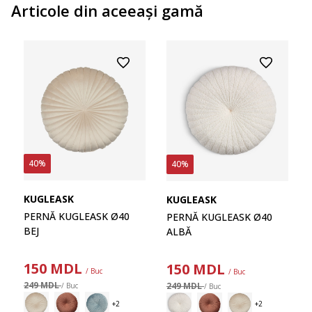
Articole din aceeaşi gamă
40%
40%
KUGLEASK
KUGLEASK
PERNĂ KUGLEASK Ø40
PERNĂ KUGLEASK Ø40
BEJ
ALBĂ
150
MDL
150
MDL
/ Buc
/ Buc
249 MDL
249 MDL
/ Buc
/ Buc