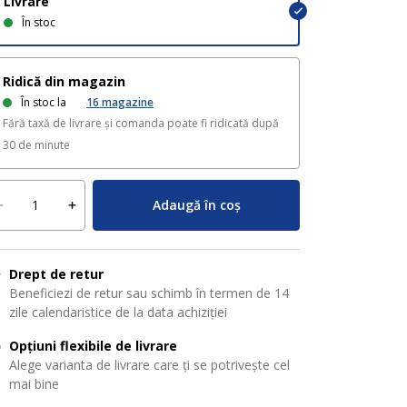
Livrare
În stoc
Ridică din magazin
În stoc la
16
magazine
Fără taxă de livrare și comanda poate fi ridicată după
30 de minute
Adaugă în coș
Drept de retur
Beneficiezi de retur sau schimb în termen de 14
zile calendaristice de la data achiziției
Opțiuni flexibile de livrare
Alege varianta de livrare care ți se potrivește cel
mai bine