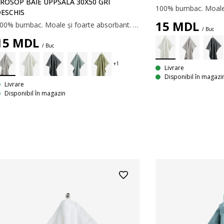
ROSOP BAIE UPPSALA 30X50 GRI
ESCHIS
15
MDL
100% bumbac. Moale și foarte absorbant. 400 g/m². 30x50 cm
/ Buc
15
MDL
/ Buc
Livrare
Disponibil în magazi
Livrare
Disponibil în magazin