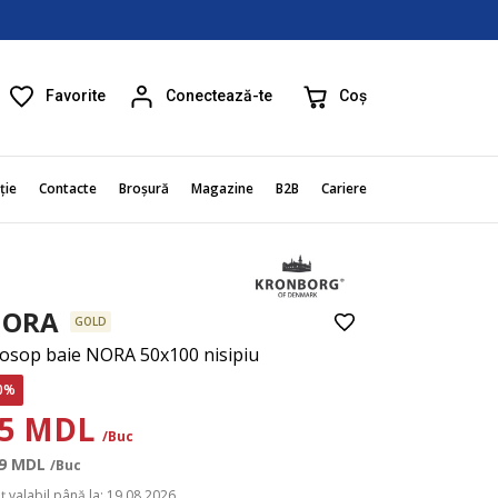
Favorite
Coș
Conectează-te
ție
Contacte
Broșură
Magazine
B2B
Cariere
ORA
GOLD
osop baie NORA 50x100 nisipiu
0%
95 MDL
/Buc
9
MDL
/Buc
ț valabil până la: 19.08.2026