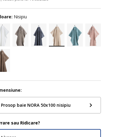
loare:
Nisipiu
mensiune:
Prosop baie NORA 50x100 nisipiu
vrare sau Ridicare?