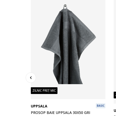
ZILNIC PREȚ MIC
PLUS
UPPSALA
BASIC
I DESCHIS
PROSOP BAIE UPPSALA 30X50 GRI
100% bumbac. Moale și foarte absorbant. 450 g/m². 30x50 cm