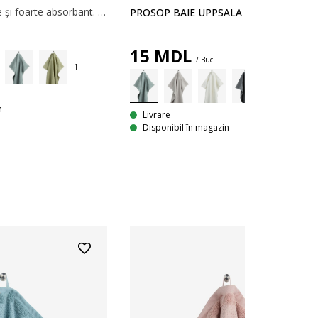
100% bumbac. Moale și foarte absorbant. 400 g/m². 30x50 cm
PROSOP BAIE UPPSALA 30X50 ALBAST
15
MDL
/ Buc
n
Livrare
Disponibil în magazin