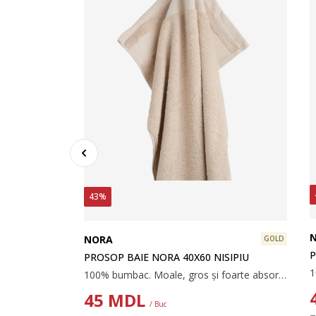
43%
GOLD
NORA
GOLD
ROZ PRĂFUIT
P
PROSOP BAIE NORA 40X60 NISIPIU
100% bumbac. Moale, țesătură groasă și foarte absorbant. 600 g/m². 50x100 cm
100% bumbac. Moale, gros și foarte absorbant. 600 g/m². 40x60 cm
45
MDL
/ Buc