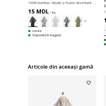
P
100% bumbac. Moale și foarte absorbant. 400 g/m². 30x50 cm
D
15
MDL
/ Buc
Livrare
Disponibil în magazin
Articole din aceeaşi gamă