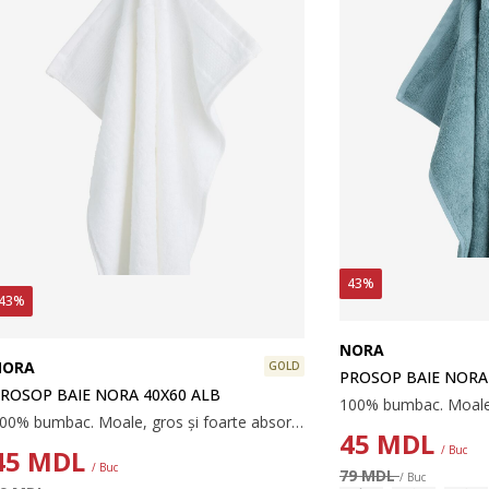
43%
43%
NORA
NORA
GOLD
PROSOP BAIE NORA
ROSOP BAIE NORA 40X60 ALB
100% bumbac. Moale, gros și foarte absorbant. 600 g/m². 40x60 cm
45
MDL
/ Buc
45
MDL
/ Buc
79 MDL
/ Buc