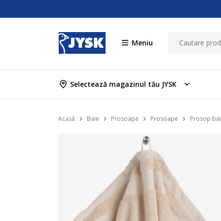
Meniu
Selectează magazinul tău JYSK
Acasă
Baie
Prosoape
Prosoape
Prosop bai