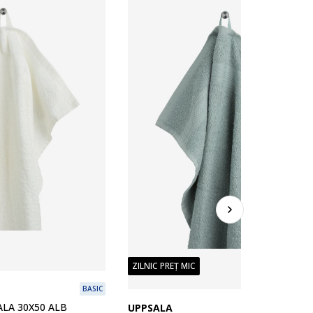
ZILNIC PREȚ MIC
BASIC
LA 30X50 ALB
UPPSALA
B