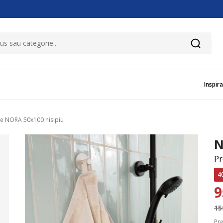
Inspira
e NORA 50x100 nisipiu
N
Pr
4
15
Pre