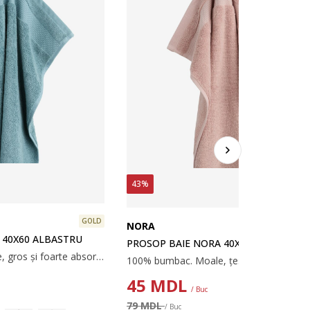
43%
GOLD
NORA
G
 40X60 ALBASTRU
PROSOP BAIE NORA 40X60 ROZ PRĂFU
100% bumbac. Moale, gros și foarte absorbant. 600 g/m². 40x60 cm
45
MDL
/ Buc
79 MDL
/ Buc