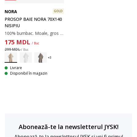
NORA
GOLD
PROSOP BAIE NORA 70X140
NISIPIU
100% bumbac. Moale, gros și foarte absorbant. 600 g/m². 70x140 cm
175
MDL
/ Buc
299 MDL
/ Buc
Livrare
Disponibil în magazin
Abonează-te la newsletterul JYSK!
Abonează-te la newsletterul JYSK și vei fi primul