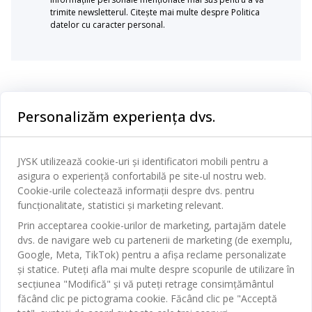
trimite newsletterul. Citește mai multe despre Politica
datelor cu caracter personal.
Categorii
Personalizăm experiența dvs.
Dormitor
Serviciul clienți
Baie
JYSK utilizează cookie-uri și identificatori mobili pentru a
Contact Relații Clienți
asigura o experiență confortabilă pe site-ul nostru web.
Birou
JYSK
Cookie-urile colectează informații despre dvs. pentru
Magazine și program
funcționalitate, statistici și marketing relevant.
Sufragerie
Despre JYSK
Prin acceptarea cookie-urilor de marketing, partajăm datele
Broșură
Bucătărie
SEDIU CENTRAL
dvs. de navigare web cu partenerii de marketing (de exemplu,
JYSK.com
Termeni si conditii vânzări online
Google, Meta, TikTok) pentru a afișa reclame personalizate
Depozitare
TAROL-DD S.R.L. str. Jubiliara, 41A mun. Chișinău, Republica
JYSK RELAȚII CLIENȚI
și statice. Puteți afla mai multe despre scopurile de utilizare în
Presă
Garantia prețului
Moldova
Contact Relații Clienți
secțiunea "Modifică" și vă puteți retrage consimțământul
Perdele
Urmărește Jysk
Locuri de muncă
Telefon: 022 022 030
făcând clic pe pictograma cookie. Făcând clic pe "Acceptă
Garanția Produselor
JYSK BUSINESS TO BUSINESS
Grădină
E-mail: support@jysk.md