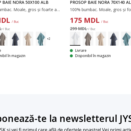
 BAIE NORA 50X100 ALB
PROSOP BAIE NORA 70X140 A
100% bumbac. Moale, gros și foarte absorbant. 600 g/m². 50x100 cm
DL
175
MDL
/ Buc
/ Buc
DL
299 MDL
/ Buc
/ Buc
e
Livrare
ibil în magazin
Disponibil în magazin
onează-te la newsletterul JY
 și vei fi primul care află de ofertele noastre! Vei primi arti