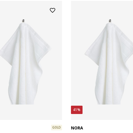
41%
NORA
GOLD