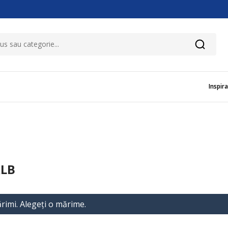
Inspira
ALB
rimi. Alegeţi o mărime.