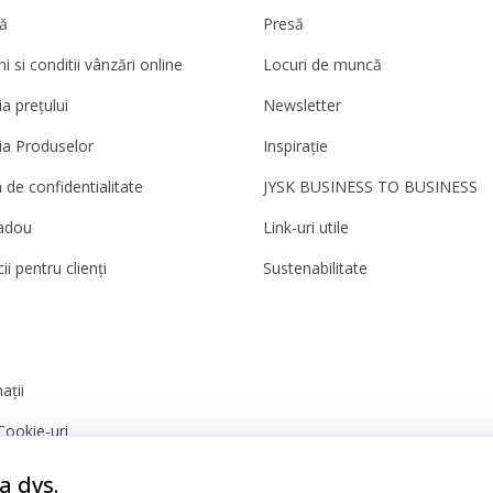
ă
Presă
 si conditii vânzări online
Locuri de muncă
a prețului
Newsletter
ia Produselor
Inspirație
a de confidentialitate
JYSK BUSINESS TO BUSINESS
adou
Link-uri utile
ii pentru clienți
Sustenabilitate
ații
Cookie-uri
nță
a dvs.