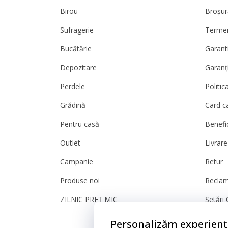
Birou
Broșur
Sufragerie
Termeni
Bucătărie
Garanti
Depozitare
Garanț
Perdele
Politic
Grădină
Card c
Pentru casă
Benefic
Outlet
Livrare
Campanie
Retur
Produse noi
Reclam
ZILNIC PREȚ MIC
Setări 
Sigura
Personalizăm experienț