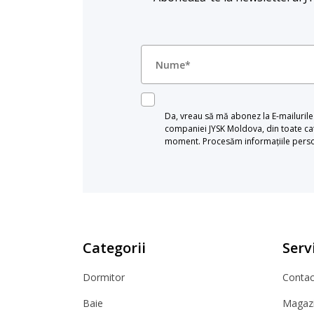
Da, vreau să mă abonez la E-mailurile c
companiei JYSK Moldova, din toate cat
moment. Procesăm informațiile persona
Categorii
Servi
Dormitor
Contact
Baie
Magazi