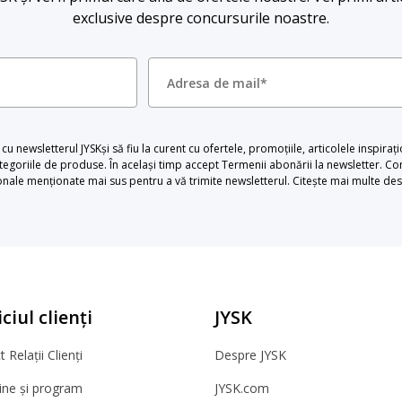
exclusive despre concursurile noastre.
u newsletterul JYSKși să fiu la curent cu ofertele, promoțiile, articolele inspiraț
egoriile de produse. În același timp accept Termenii abonării la newsletter. Con
le menționate mai sus pentru a vă trimite newsletterul. Citește mai multe desp
ciul clienți
JYSK
 Relații Clienți
Despre JYSK
ne și program
JYSK.com