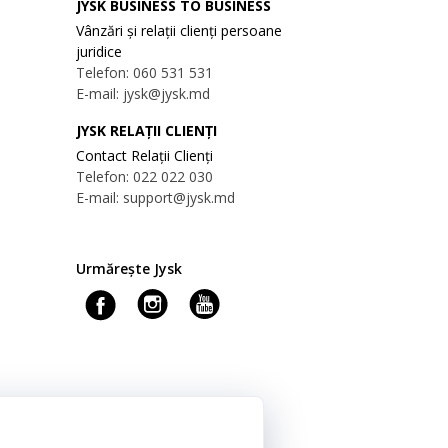
JYSK BUSINESS TO BUSINESS
Vânzări și relații clienți persoane
juridice
Telefon: 060 531 531
E-mail: jysk@jysk.md
JYSK RELAȚII CLIENȚI
Contact Relații Clienți
Telefon: 022 022 030
E-mail: support@jysk.md
Urmărește Jysk