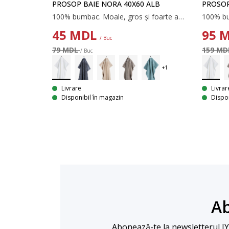
PROSOP BAIE NORA 40X60 ALB
PROSOP
100% bumbac. Moale, gros și foarte absorbant. 600 g/m². 40x60 cm
45
MDL
95
M
/ Buc
79 MDL
159 M
/ Buc
Livrare
Livrar
Disponibil în magazin
Dispon
Ab
Abonează-te la newsletterul JYSK