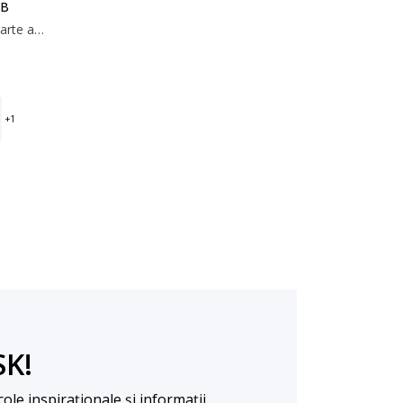
LB
100% bumbac. Moale, gros și foarte absorbant. 600 g/m². 70x140 cm
SK!
cole inspiraționale și informații