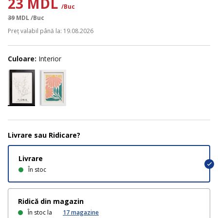
23 MDL
/Buc
39
MDL
/Buc
Preț valabil până la: 19.08.2026
Culoare:
Interior
Livrare sau Ridicare?
Livrare
În stoc
Ridică din magazin
În stoc la
17
magazine