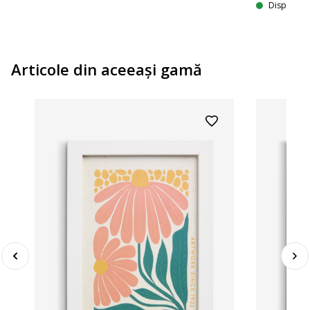
Disponibil
Articole din aceeaşi gamă