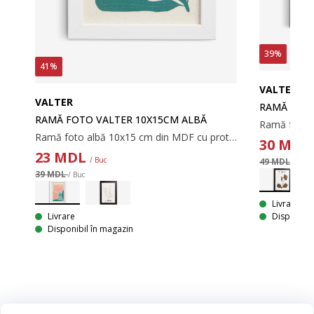
39%
41%
VALTER
VALTER
RAMĂ FOTO
RAMĂ FOTO VALTER 10X15CM ALBĂ
Ramă foto albă 21x30 cm din MDF cu protecție frontală din plastic. Se potrivește pentru postere și imagini de dimensiune A4. Cu picior.
Ramă foto albă 10x15 cm din MDF cu protecție frontală din plastic. Cu picior.
30
MD
23
MDL
/ Buc
49 MDL
/ Buc
39 MDL
/ Buc
Livrare
Livrare
Disponibil
Disponibil în magazin
Categorii