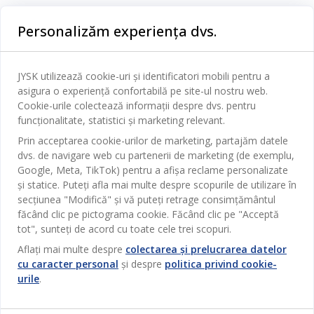
Categorii
Personalizăm experiența dvs.
Dormitor
Serviciul clienți
Baie
JYSK utilizează cookie-uri și identificatori mobili pentru a
Contact Relații Clienți
asigura o experiență confortabilă pe site-ul nostru web.
Birou
JYSK
Cookie-urile colectează informații despre dvs. pentru
Magazine și program
funcționalitate, statistici și marketing relevant.
Sufragerie
Despre JYSK
Prin acceptarea cookie-urilor de marketing, partajăm datele
Broșură
Bucătărie
SEDIU CENTRAL
dvs. de navigare web cu partenerii de marketing (de exemplu,
JYSK.com
Termeni si conditii vânzări online
Google, Meta, TikTok) pentru a afișa reclame personalizate
Depozitare
TAROL-DD S.R.L. str. Jubiliara, 41A mun. Chișinău, Republica
JYSK RELAȚII CLIENȚI
și statice. Puteți afla mai multe despre scopurile de utilizare în
Presă
Garantia prețului
Moldova
Contact Relații Clienți
Perdele
secțiunea "Modifică" și vă puteți retrage consimțământul
Urmărește Jysk
Locuri de muncă
Telefon: 022 022 030
făcând clic pe pictograma cookie. Făcând clic pe "Acceptă
Garanția Produselor
JYSK BUSINESS TO BUSINESS
Grădină
E-mail: support@jysk.md
tot", sunteți de acord cu toate cele trei scopuri.
Newsletter
Vânzări și relații clienți persoane juridice
Politica de confidentialitate
Aflați mai multe despre
colectarea și prelucrarea datelor
Pentru casă
Telefon: 060 531 531
cu caracter personal
și despre
politica privind cookie-
Inspirație
E-mail: jysk@jysk.md
Card cadou
Outlet
urile
.
JYSK BUSINESS TO BUSINESS
Beneficii pentru clienți
Campanie