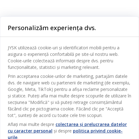
Categorii
Personalizăm experiența dvs.
Dormitor
Serviciul clienți
Baie
JYSK utilizează cookie-uri și identificatori mobili pentru a
Contact Relații Clienți
asigura o experiență confortabilă pe site-ul nostru web.
Birou
JYSK
Cookie-urile colectează informații despre dvs. pentru
Magazine și program
funcționalitate, statistici și marketing relevant.
Sufragerie
Despre JYSK
Prin acceptarea cookie-urilor de marketing, partajăm datele
Broșură
Bucătărie
SEDIU CENTRAL
dvs. de navigare web cu partenerii de marketing (de exemplu,
JYSK.com
Termeni si conditii vânzări online
Google, Meta, TikTok) pentru a afișa reclame personalizate
Depozitare
TAROL-DD S.R.L. str. Jubiliara, 41A mun. Chișinău, Republica
JYSK RELAȚII CLIENȚI
și statice. Puteți afla mai multe despre scopurile de utilizare în
Presă
Garantia prețului
Moldova
Contact Relații Clienți
Perdele
secțiunea "Modifică" și vă puteți retrage consimțământul
Urmărește Jysk
Locuri de muncă
Telefon: 022 022 030
făcând clic pe pictograma cookie. Făcând clic pe "Acceptă
Garanția Produselor
JYSK BUSINESS TO BUSINESS
Grădină
E-mail: support@jysk.md
tot", sunteți de acord cu toate cele trei scopuri.
Newsletter
Vânzări și relații clienți persoane juridice
Politica de confidentialitate
Aflați mai multe despre
colectarea și prelucrarea datelor
Pentru casă
Telefon: 060 531 531
cu caracter personal
și despre
politica privind cookie-
Inspirație
E-mail: jysk@jysk.md
Card cadou
Outlet
urile
.