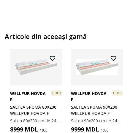
Articole din aceeaşi gamă
WELLPUR HOVDA
WELLPUR HOVDA
GOLD
GOLD
F
F
SALTEA SPUMĂ 80X200
SALTEA SPUMĂ 90Х200
WELLPUR HOVDA F
WELLPUR HOVDA F
Saltea 80x200 cm de 24 cm grosime cu 7 zone de confort. Nucleu de 4 cm din spumă cu memorie AIR care înlătură tensiunea musculară, 4 cm spumă flexibilă Comfort+ și 16 cm de spumă poliuretanică. Cu gel răcoritor în zona șoldurilor. Spuma cu memorie AIR se mulează rapid și perfect pe conturul corpului, chiar și într-un mediu răcoros de somn. Husa lavabilă cu polietilenă răcoroasă pe o parte.
Saltea 90x200 cm de 24 cm grosime cu 7 zone de confort. Nucleu de 4 cm din spumă cu memorie AIR care înlătură tensiunea musculară, 4 cm spumă flexibilă Comfort+ și 16 cm de spumă poliuretanică. Cu gel răcoritor în zona șoldurilor. Spuma cu memorie AIR se mulează rapid și perfect pe conturul corpului, chiar și într-un mediu răcoros de somn. Husa lavabilă cu polietilenă răcoroasă pe o parte.
8999
MDL
9999
MDL
/ Buc
/ Buc