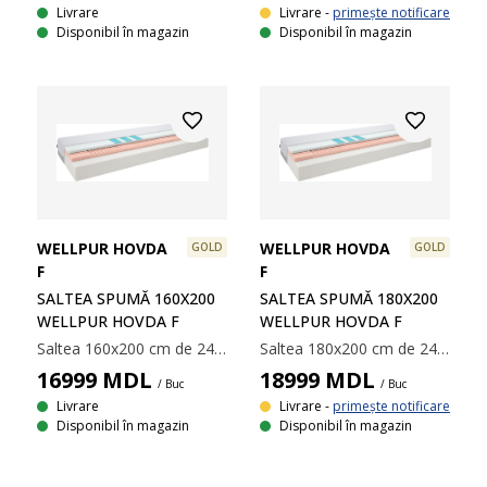
Livrare
Livrare -
primește notificare
Disponibil în magazin
Disponibil în magazin
WELLPUR HOVDA
WELLPUR HOVDA
GOLD
GOLD
F
F
SALTEA SPUMĂ 160X200
SALTEA SPUMĂ 180X200
WELLPUR HOVDA F
WELLPUR HOVDA F
Saltea 160x200 cm de 24 cm grosime cu 7 zone de confort. Nucleu de 4 cm din spumă cu memorie AIR care înlătură tensiunea musculară, 4 cm spumă flexibilă Comfort+ și 16 cm de spumă poliuretanică. Cu gel răcoritor în zona șoldurilor. Spuma cu memorie AIR se mulează rapid și perfect pe conturul corpului, chiar și într-un mediu răcoros de somn. Husa lavabilă cu polietilenă răcoroasă pe o parte.
Saltea 180x200 cm de 24 cm grosime cu 7 zone de confort. Nucleu de 4 cm din spumă cu memorie AIR care înlătură tensiunea musculară, 4 cm spumă flexibilă Comfort+ și 16 cm de spumă poliuretanică. Cu gel răcoritor în zona șoldurilor. Spuma cu memorie AIR se mulează rapid și perfect pe conturul corpului, chiar și într-un mediu răcoros de somn. Husa lavabilă cu polietilenă răcoroasă pe o parte.
16999
MDL
18999
MDL
/ Buc
/ Buc
Livrare
Livrare -
primește notificare
Disponibil în magazin
Disponibil în magazin