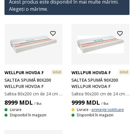
Acest produs este disponibil în mai multe mărimi.
Alegeţi o mărime.
WELLPUR HOVDA F
WELLPUR HOVDA F
GOLD
GOLD
SALTEA SPUMĂ 80X200
SALTEA SPUMĂ 90Х200
WELLPUR HOVDA F
WELLPUR HOVDA F
Saltea 80x200 cm de 24 cm grosime cu 7 zone de confort. Nucleu de 4 cm din spumă cu memorie AIR care înlătură tensiunea musculară, 4 cm spumă flexibilă Comfort+ și 16 cm de spumă poliuretanică. Cu gel răcoritor în zona șoldurilor. Spuma cu memorie AIR se mulează rapid și perfect pe conturul corpului, chiar și într-un mediu răcoros de somn. Husa lavabilă cu polietilenă răcoroasă pe o parte.
Saltea 90x200 cm de 24 cm grosime cu 7 zone de confort. Nucleu de 4 cm din spumă cu memorie AIR care înlătură tensiunea musculară, 4 cm spumă flexibilă Comfort+ și 16 cm de spumă poliuretanică. Cu gel răcoritor în zona șoldurilor. Spuma cu memorie AIR se mulează rapid și perfect pe conturul corpului, chiar și într-un mediu răcoros de somn. Husa lavabilă cu polietilenă răcoroasă pe o parte.
8999
MDL
9999
MDL
/ Buc
/ Buc
Livrare
Livrare -
primește notificare
Disponibil în magazin
Disponibil în magazin