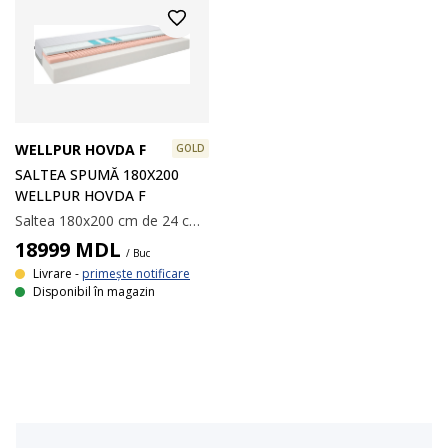
WELLPUR HOVDA F
GOLD
SALTEA SPUMĂ 180X200
WELLPUR HOVDA F
Saltea 180x200 cm de 24 cm grosime cu 7 zone de confort. Nucleu de 4 cm din spumă cu memorie AIR care înlătură tensiunea musculară, 4 cm spumă flexibilă Comfort+ și 16 cm de spumă poliuretanică. Cu gel răcoritor în zona șoldurilor. Spuma cu memorie AIR se mulează rapid și perfect pe conturul corpului, chiar și într-un mediu răcoros de somn. Husa lavabilă cu polietilenă răcoroasă pe o parte.
18999
MDL
/ Buc
Livrare -
primește notificare
Disponibil în magazin