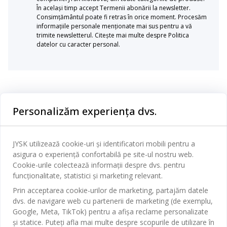
În același timp accept Termenii abonării la newsletter.
Consimțământul poate fi retras în orice moment. Procesăm
informațiile personale menționate mai sus pentru a vă
trimite newsletterul. Citește mai multe despre Politica
datelor cu caracter personal.
Categorii
Personalizăm experiența dvs.
Dormitor
Serviciul clienți
Baie
JYSK utilizează cookie-uri și identificatori mobili pentru a
Contact Relații Clienți
asigura o experiență confortabilă pe site-ul nostru web.
Birou
JYSK
Cookie-urile colectează informații despre dvs. pentru
Magazine și program
funcționalitate, statistici și marketing relevant.
Sufragerie
Despre JYSK
Prin acceptarea cookie-urilor de marketing, partajăm datele
Broșură
Bucătărie
SEDIU CENTRAL
dvs. de navigare web cu partenerii de marketing (de exemplu,
JYSK.com
Termeni si conditii vânzări online
Google, Meta, TikTok) pentru a afișa reclame personalizate
Depozitare
TAROL-DD S.R.L. str. Jubiliara, 41A mun. Chișinău, Republica
JYSK RELAȚII CLIENȚI
și statice. Puteți afla mai multe despre scopurile de utilizare în
Presă