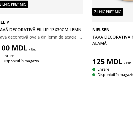
ZILNIC PREȚ MIC
ZILNIC PREȚ MIC
ILLIP
NIELSEN
AVĂ DECORATIVĂ FILLIP 13X30CM LEMN
TAVĂ DECORATIVĂ 
Tavă decorativă ovală din lemn de acacia. Perfectă pentru organizarea obiectelor mici sau ca o piesă de decor elegantă. 13x30 cm
ALAMĂ
100
MDL
/ Buc
Livrare
125
MDL
Disponibil în magazin
/ Buc
Livrare
Disponibil în magazi