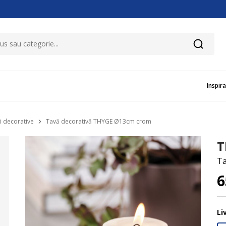
Inspira
i decorative
Tavă decorativă THYGE Ø13cm crom
T
Ta
Li