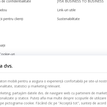
a de confidentialitate
JYSK BUSINESS TO BUSINESS
adou
Link-uri utile
ii pentru clienți
Sustenabilitate
ații
Cookie-uri
nță
a dvs.
icatori mobili pentru a asigura o experiență confortabilă pe site-ul nos
alitate, statistici și marketing relevant.
rketing, partajăm datele dvs. de navigare web cu partenerii de marke
alizate și statice. Puteți afla mai multe despre scopurile de utilizare 
pe pictograma cookie. Făcând clic pe "Acceptă tot", sunteți de acord c