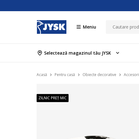
Meniu
Selectează magazinul tău JYSK
Acasă
Pentru casă
Obiecte decorative
Accesori
ZILNIC PREȚ MIC