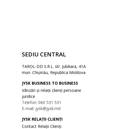
SEDIU CENTRAL
TAROL-DD S.R.L. str. Jubiliara, 41A
mun. Chișinău, Republica Moldova
JYSK BUSINESS TO BUSINESS
Vânzări și relații clienți persoane
juridice
Telefon: 060 531 531
E-mail: jysk@jysk.md
JYSK RELAȚII CLIENȚI
Contact Relații Clienți