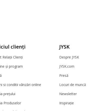
ciul clienți
JYSK
 Relații Clienți
Despre JYSK
ne și program
JYSK.com
ă
Presă
 si conditii vânzări online
Locuri de muncă
a prețului
Newsletter
ia Produselor
Inspirație