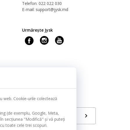
Telefon: 022 022 030
E-mail: support@jysk.md
Urmărește Jysk
tru web. Cookie-urile colectează
ting (de exemplu, Google, Meta,
Limbă
RO
în secțiunea "Modifică" și vă puteți
u toate cele trei scopuri.