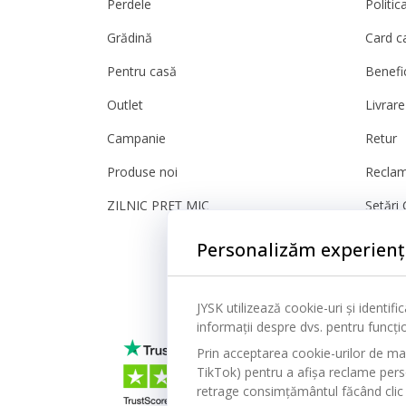
Perdele
Politic
Grădină
Card c
Pentru casă
Benefic
Outlet
Livrare
Campanie
Retur
Produse noi
Reclam
ZILNIC PREȚ MIC
Setări 
Sigura
Personalizăm experienț
JYSK utilizează cookie-uri și identif
informații despre dvs. pentru funcțion
Prin acceptarea cookie-urilor de ma
TikTok) pentru a afișa reclame person
retrage consimțământul făcând clic 