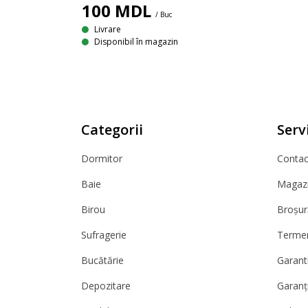
100
MDL
/ Buc
Livrare
Disponibil în magazin
Categorii
Servi
Dormitor
Contact
Baie
Magazi
Birou
Broșur
Sufragerie
Termeni
Bucătărie
Garanti
Depozitare
Garanț