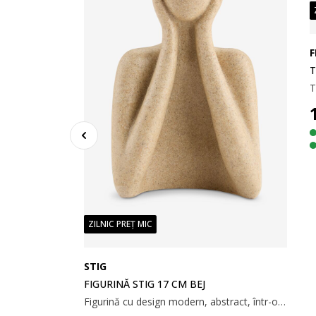
F
T
ZILNIC PREȚ MIC
BEJ
Ghiveci din teracotă, cu o glazură de culoarea migdalei. Cu o formă distinctivă, neregulată și o suprafață neuniformă, are un aspect organic. Ø18x16 cm
STIG
FIGURINĂ STIG 17 CM BEJ
Figurină cu design modern, abstract, într-o postură contemplativă. Materialul din polirășină bej are un finisaj texturat, adăugând un element simplu, dar sculptural, decorului tău. 10x7x17 cm