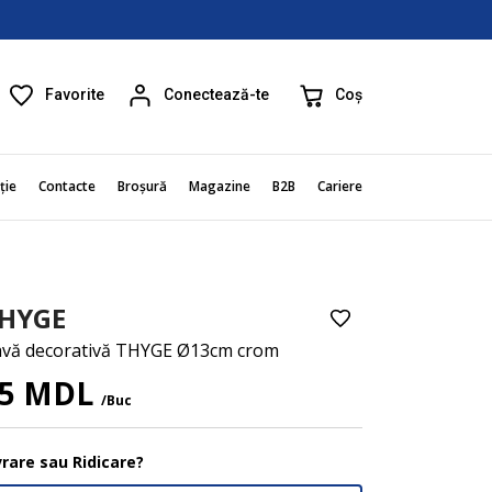
Favorite
Coș
Conectează-te
ție
Contacte
Broșură
Magazine
B2B
Cariere
HYGE
vă decorativă THYGE Ø13cm crom
65 MDL
/Buc
vrare sau Ridicare?