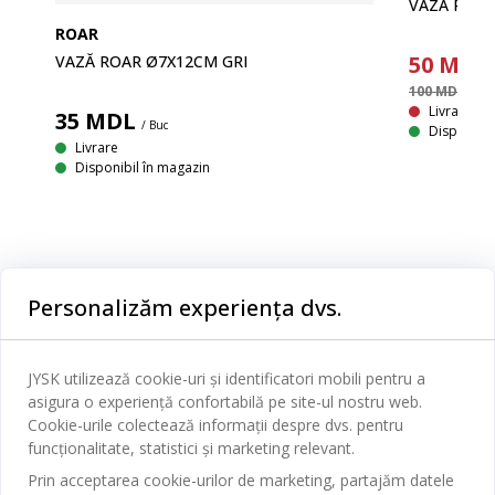
VAZĂ ROBE
ROAR
50
MDL
VAZĂ ROAR Ø7X12CM GRI
100 MDL
/ Buc
Livrare In
35
MDL
/ Buc
Disponibil
Livrare
Disponibil în magazin
Personalizăm experiența dvs.
JYSK utilizează cookie-uri și identificatori mobili pentru a
Categorii
asigura o experiență confortabilă pe site-ul nostru web.
Cookie-urile colectează informații despre dvs. pentru
Dormitor
funcționalitate, statistici și marketing relevant.
Serviciul clienți
Prin acceptarea cookie-urilor de marketing, partajăm datele
Baie