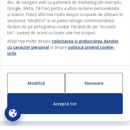
dvs. de navigare web cu partenerii de marketing (de exemplu,
Contact Relații Clienți
Birou
Google, Meta, TikTok) pentru a afișa reclame personalizate
JYSK
și statice. Puteți afla mai multe despre scopurile de utilizare în
Magazine și program
Sufragerie
secțiunea "Modifică" și vă puteți retrage consimțământul
Despre JYSK
Broșură
făcând clic pe pictograma cookie. Făcând clic pe "Acceptă
Bucătărie
SEDIU CENTRAL
tot", sunteți de acord cu toate cele trei scopuri.
JYSK.com
Termeni si conditii vânzări online
Depozitare
Aflați mai multe despre
colectarea și prelucrarea datelor
TAROL-DD S.R.L. str. Jubiliara, 41A mun. Chișinău, Republica
JYSK RELAȚII CLIENȚI
Presă
cu caracter personal
și despre
politica privind cookie-
Garantia prețului
Moldova
Contact Relații Clienți
Perdele
Urmărește Jysk
urile
.
Locuri de muncă
Telefon: 022 022 030
Garanția Produselor
JYSK BUSINESS TO BUSINESS
Grădină
E-mail: support@jysk.md
Newsletter
Vânzări și relații clienți persoane juridice
Politica de confidentialitate
Pentru casă
Telefon: 060 531 531
Inspirație
E-mail: jysk@jysk.md
Card cadou
Outlet
Modifică
Necesare
JYSK BUSINESS TO BUSINESS
Beneficii pentru clienți
Campanie
Link-uri utile
Livrare
Acceptă tot
Produse noi
Sustenabilitate
Retur
ZILNIC PREȚ MIC
Reclamații