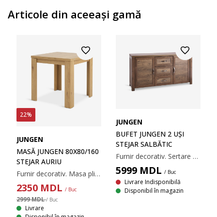
Articole din aceeaşi gamă
22%
JUNGEN
BUFET JUNGEN 2 UȘI
JUNGEN
STEJAR SALBĂTIC
MASĂ JUNGEN 80X80/160
Furnir decorativ. Sertare cu șine. 165x85x44 cm
STEJAR AURIU
5999
MDL
/ Buc
Furnir decorativ. Masa pliabilă își dublează ușor dimensiunea. Dimensiuni: 80x80/160x76 cm.
Livrare Indisponibilă
2350
MDL
/ Buc
Disponibil în magazin
2999 MDL
/ Buc
Livrare
Disponibil în magazin