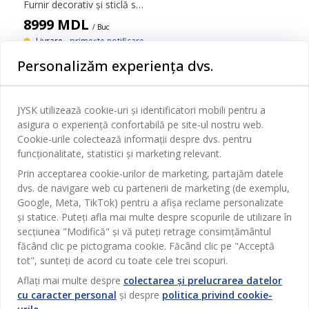
Furnir decorativ și sticlă securizată. Dimensiune: 100x186x44cm
8999
MDL
/ Buc
Livrare -
primește notificare
Disponibil în magazin
Personalizăm experiența dvs.
JYSK utilizează cookie-uri și identificatori mobili pentru a
asigura o experiență confortabilă pe site-ul nostru web.
Categorii
Cookie-urile colectează informații despre dvs. pentru
funcționalitate, statistici și marketing relevant.
Dormitor
Prin acceptarea cookie-urilor de marketing, partajăm datele
Serviciul clienți
dvs. de navigare web cu partenerii de marketing (de exemplu,
Baie
Google, Meta, TikTok) pentru a afișa reclame personalizate
Contact Relații Clienți
și statice. Puteți afla mai multe despre scopurile de utilizare în
Birou
JYSK
secțiunea "Modifică" și vă puteți retrage consimțământul
Magazine și program
Sufragerie
făcând clic pe pictograma cookie. Făcând clic pe "Acceptă
Despre JYSK
tot", sunteți de acord cu toate cele trei scopuri.
Broșură
Bucătărie
SEDIU CENTRAL
Aflați mai multe despre
colectarea și prelucrarea datelor
JYSK.com
Termeni si conditii vânzări online
Depozitare
cu caracter personal
și despre
politica privind cookie-
TAROL-DD S.R.L. str. Jubiliara, 41A mun. Chișinău, Republica
JYSK RELAȚII CLIENȚI
Presă