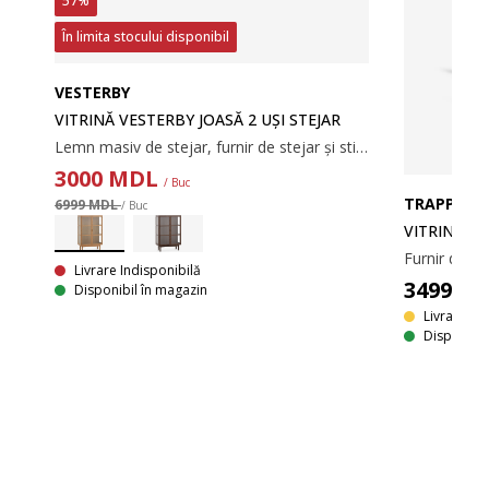
57%
În limita stocului disponibil
R
VESTERBY
Lemn masiv de stejar, furnir de stejar și sticlă securizată. 80x159x35 cm
VITRINĂ VESTERBY JOASĂ 2 UȘI STEJAR
Lemn masiv de stejar, furnir de stejar și sticlă securizată. 80x126x35 cm
3000
MDL
/ Buc
TRAPPEDA
6999 MDL
/ Buc
VITRINĂ T
Livrare Indisponibilă
3499
M
Disponibil în magazin
Livrare -
p
Disponibil