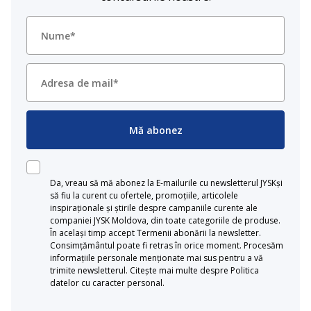
Mă abonez
Da, vreau să mă abonez la E-mailurile cu newsletterul JYSKși
să fiu la curent cu ofertele, promoțiile, articolele
inspiraționale și știrile despre campaniile curente ale
companiei JYSK Moldova, din toate categoriile de produse.
În același timp accept Termenii abonării la newsletter.
Consimțământul poate fi retras în orice moment. Procesăm
informațiile personale menționate mai sus pentru a vă
trimite newsletterul. Citește mai multe despre Politica
datelor cu caracter personal.