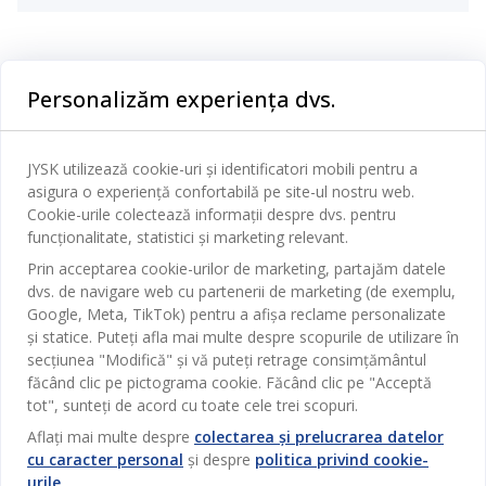
Categorii
Personalizăm experiența dvs.
Dormitor
Serviciul clienți
Baie
JYSK utilizează cookie-uri și identificatori mobili pentru a
Contact Relații Clienți
asigura o experiență confortabilă pe site-ul nostru web.
Birou
JYSK
Cookie-urile colectează informații despre dvs. pentru
Magazine și program
funcționalitate, statistici și marketing relevant.
Sufragerie
Despre JYSK
Prin acceptarea cookie-urilor de marketing, partajăm datele
Broșură
Bucătărie
SEDIU CENTRAL
dvs. de navigare web cu partenerii de marketing (de exemplu,
JYSK.com
Termeni si conditii vânzări online
Google, Meta, TikTok) pentru a afișa reclame personalizate
Depozitare
TAROL-DD S.R.L. str. Jubiliara, 41A mun. Chișinău, Republica
JYSK RELAȚII CLIENȚI
și statice. Puteți afla mai multe despre scopurile de utilizare în
Presă
Garantia prețului
Moldova
Contact Relații Clienți
secțiunea "Modifică" și vă puteți retrage consimțământul
Perdele
Urmărește Jysk
Locuri de muncă
Telefon: 022 022 030
făcând clic pe pictograma cookie. Făcând clic pe "Acceptă
Garanția Produselor
JYSK BUSINESS TO BUSINESS
Grădină
E-mail: support@jysk.md
tot", sunteți de acord cu toate cele trei scopuri.
Newsletter
Vânzări și relații clienți persoane juridice
Politica de confidentialitate
Aflați mai multe despre
colectarea și prelucrarea datelor
Pentru casă
Telefon: 060 531 531
cu caracter personal
și despre
politica privind cookie-
Inspirație
E-mail: jysk@jysk.md
Card cadou
Outlet
urile
.