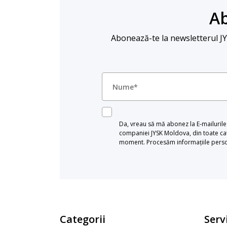
Ab
Abonează-te la newsletterul JYSK
Da, vreau să mă abonez la E-mailurile c
companiei JYSK Moldova, din toate cat
moment. Procesăm informațiile persona
Categorii
Servi