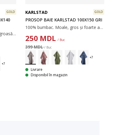
KARLSTAD
GOLD
GOLD
0X140
PROSOP BAIE KARLSTAD 100X150 GRI
100% bumbac. Moale, gros și foarte absorbant. 500 g/m². 100x150 cm
100% bumbac. Moale, țesătură groasă și foarte absorbant. 500 g/m². 70x140 cm
250
MDL
/ Buc
399 MDL
/ Buc
Livrare
Disponibil în magazin