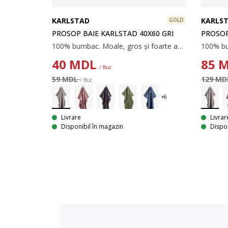
KARLSTAD
KARLS
GOLD
PROSOP BAIE KARLSTAD 40X60 GRI
PROSOP
100% bumbac. Moale, gros și foarte absorbant. 500 g/m². 40x60 cm
40
MDL
85
M
/ Buc
59 MDL
129 M
/ Buc
Livrare
Livrar
Disponibil în magazin
Dispon