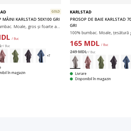
TAD
KARLSTAD
GOLD
 MÂINI KARLSTAD 50X100 GRI
PROSOP DE BAIE KARLSTAD 7
GRI
100% bumbac. Moale, gros și foarte absorbant. 500 g/m². 50x100 cm
DL
/ Buc
165
MDL
DL
/ Buc
/ Buc
249 MDL
/ Buc
e
ibil în magazin
Livrare
Disponibil în magazin