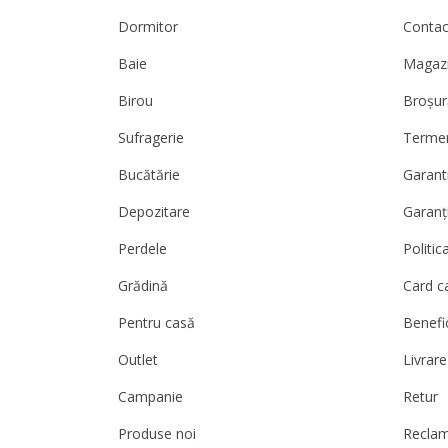
Dormitor
Contact
Baie
Magazi
Birou
Broșur
Sufragerie
Termeni
Bucătărie
Garanti
Depozitare
Garanț
Perdele
Politic
Grădină
Card c
Pentru casă
Benefic
Outlet
Livrare
Campanie
Retur
Produse noi
Reclam