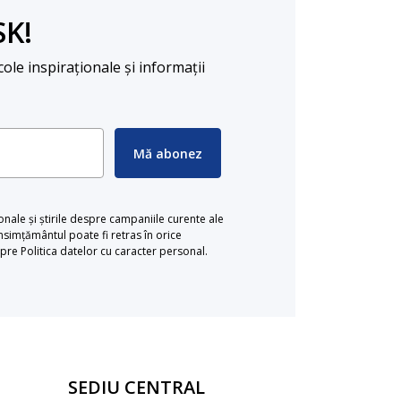
SK!
cole inspiraționale și informații
Mă abonez
ionale și știrile despre campaniile curente ale
simțământul poate fi retras în orice
re Politica datelor cu caracter personal.
SEDIU CENTRAL