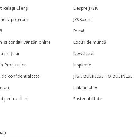
 Relații Clienți
Despre JYSK
ne și program
JYSK.com
ă
Presă
 si conditii vânzări online
Locuri de muncă
a prețului
Newsletter
ia Produselor
Inspirație
a de confidentialitate
JYSK BUSINESS TO BUSINESS
adou
Link-uri utile
ii pentru clienți
Sustenabilitate
ații