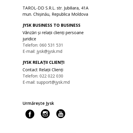
TAROL-DD S.R.L. str. Jubiliara, 41A
mun. Chișinău, Republica Moldova
JYSK BUSINESS TO BUSINESS
Vânzări și relații clienți persoane
juridice
Telefon: 060 531 531
E-mail: jysk@jysk.md
JYSK RELAȚII CLIENȚI
Contact Relații Clienți
Telefon: 022 022 030
E-mail: support@jysk.md
Urmărește Jysk