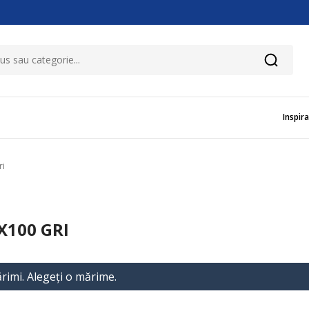
Inspira
ri
X100 GRI
rimi. Alegeţi o mărime.