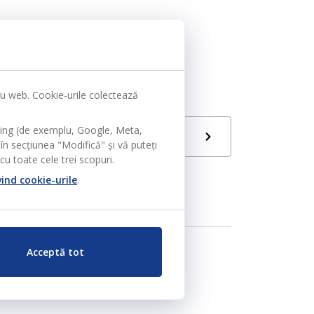
tru web. Cookie-urile colectează
ting (de exemplu, Google, Meta,
Limbă
RO
în secțiunea "Modifică" și vă puteți
u toate cele trei scopuri.
vind cookie-urile
.
Acceptă tot