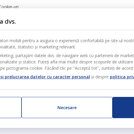
Cookie-uri
nță
a dvs.
icatori mobili pentru a asigura o experiență confortabilă pe site-ul nos
alitate, statistici și marketing relevant.
rketing, partajăm datele dvs. de navigare web cu partenerii de marke
alizate și statice. Puteți afla mai multe despre scopurile de utilizare 
pe pictograma cookie. Făcând clic pe "Acceptă tot", sunteți de acord c
și prelucrarea datelor cu caracter personal
și despre
politica pri
Necesare