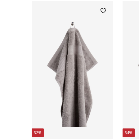
32%
34%