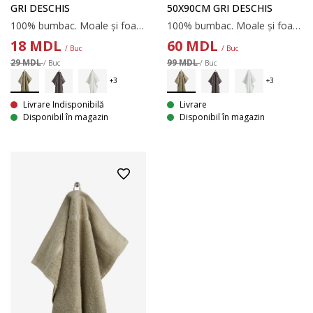
GRI DESCHIS
50X90CM GRI DESCHIS
100% bumbac. Moale și foarte absorbant. 450 g/m². 30x50 cm
100% bumbac. Moale și foarte absorbant. 450 g/m². 50x90 cm
18
MDL
60
MDL
/ Buc
/ Buc
29 MDL
99 MDL
/ Buc
/ Buc
Livrare Indisponibilă
Livrare
Disponibil în magazin
Disponibil în magazin