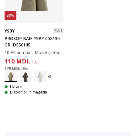
39%
YSBY
PLUS
PROSOP BAIE YSBY 65X130
GRI DESCHIS
100% bumbac. Moale și foarte absorbant. 450 g/m². 65x130 cm
110
MDL
/ Buc
179 MDL
/ Buc
Livrare
Disponibil în magazin