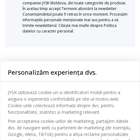
companiei JYSK Moldova, din toate categoriile de produse.
În același timp accept Termenii abonării la newsletter.
Consimțământul poate fi retras în orice moment. Procesăm
informațiile personale menționate mai sus pentru a vă
trimite newsletterul. Citește mai multe despre Politica
datelor cu caracter personal.
Categorii
Personalizăm experiența dvs.
Dormitor
Serviciul clienți
Baie
JYSK utilizează cookie-uri și identificatori mobili pentru a
Contact Relații Clienți
asigura o experiență confortabilă pe site-ul nostru web.
Birou
JYSK
Cookie-urile colectează informații despre dvs. pentru
Magazine și program
funcționalitate, statistici și marketing relevant.
Sufragerie
Despre JYSK
Prin acceptarea cookie-urilor de marketing, partajăm datele
Broșură
Bucătărie
SEDIU CENTRAL
dvs. de navigare web cu partenerii de marketing (de exemplu,
JYSK.com
Termeni si conditii vânzări online
Google, Meta, TikTok) pentru a afișa reclame personalizate
Depozitare
TAROL-DD S.R.L. str. Jubiliara, 41A mun. Chișinău, Republica
JYSK RELAȚII CLIENȚI