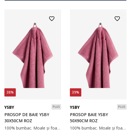
38%
39%
YSBY
YSBY
PLUS
PLUS
PROSOP DE BAIE YSBY
PROSOP BAIE YSBY
30X50CM ROZ
50X90CM ROZ
100% bumbac. Moale și foarte absorbant. 450 g/m². 30x50 cm
100% bumbac. Moale și foarte absorbant. 450 g/m². 50х90cm