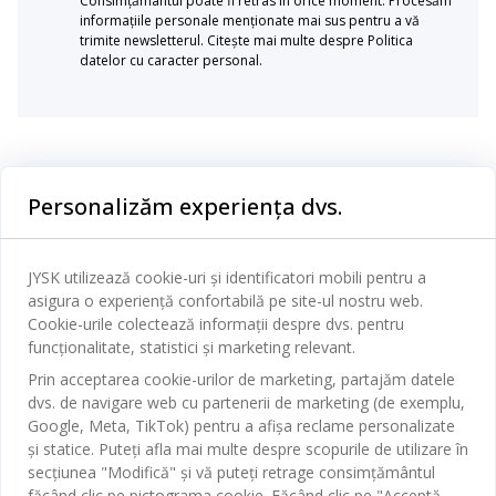
Consimțământul poate fi retras în orice moment. Procesăm
informațiile personale menționate mai sus pentru a vă
trimite newsletterul. Citește mai multe despre Politica
datelor cu caracter personal.
Categorii
Personalizăm experiența dvs.
Dormitor
Serviciul clienți
Baie
JYSK utilizează cookie-uri și identificatori mobili pentru a
Contact Relații Clienți
asigura o experiență confortabilă pe site-ul nostru web.
Birou
JYSK
Cookie-urile colectează informații despre dvs. pentru
Magazine și program
funcționalitate, statistici și marketing relevant.
Sufragerie
Despre JYSK
Prin acceptarea cookie-urilor de marketing, partajăm datele
Broșură
Bucătărie
SEDIU CENTRAL
dvs. de navigare web cu partenerii de marketing (de exemplu,
JYSK.com
Termeni si conditii vânzări online
Google, Meta, TikTok) pentru a afișa reclame personalizate
Depozitare
TAROL-DD S.R.L. str. Jubiliara, 41A mun. Chișinău, Republica
JYSK RELAȚII CLIENȚI
și statice. Puteți afla mai multe despre scopurile de utilizare în
Presă
Garantia prețului
Moldova
Contact Relații Clienți
Perdele
secțiunea "Modifică" și vă puteți retrage consimțământul
Urmărește Jysk
Locuri de muncă
Telefon: 022 022 030
făcând clic pe pictograma cookie. Făcând clic pe "Acceptă