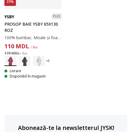
39%
YSBY
PLUS
PROSOP BAIE YSBY 65X130
ROZ
100% bumbac. Moale și foarte absorbant. 450 g/m². 65x130 cm
110
MDL
/ Buc
179 MDL
/ Buc
Livrare
Disponibil în magazin
Abonează-te la newsletterul JYSK!