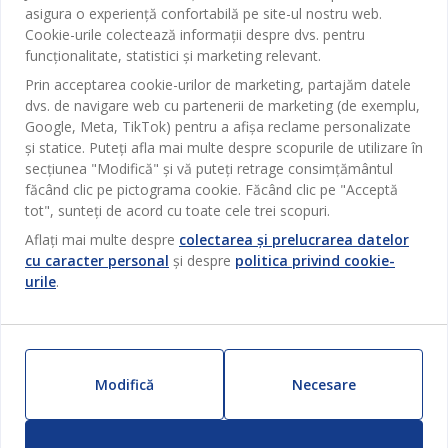
Baie
asigura o experiență confortabilă pe site-ul nostru web.
Contact Relații Clienți
Cookie-urile colectează informații despre dvs. pentru
Birou
JYSK
funcționalitate, statistici și marketing relevant.
Magazine și program
Sufragerie
Prin acceptarea cookie-urilor de marketing, partajăm datele
Despre JYSK
Broșură
dvs. de navigare web cu partenerii de marketing (de exemplu,
Bucătărie
SEDIU CENTRAL
Google, Meta, TikTok) pentru a afișa reclame personalizate
JYSK.com
Termeni si conditii vânzări online
și statice. Puteți afla mai multe despre scopurile de utilizare în
Depozitare
TAROL-DD S.R.L. str. Jubiliara, 41A mun. Chișinău, Republica
JYSK RELAȚII CLIENȚI
Presă
secțiunea "Modifică" și vă puteți retrage consimțământul
Garantia prețului
Moldova
Contact Relații Clienți
Perdele
făcând clic pe pictograma cookie. Făcând clic pe "Acceptă
Urmărește Jysk
Locuri de muncă
Telefon: 022 022 030
tot", sunteți de acord cu toate cele trei scopuri.
Garanția Produselor
JYSK BUSINESS TO BUSINESS
Grădină
E-mail: support@jysk.md
Aflați mai multe despre
colectarea și prelucrarea datelor
Newsletter
Vânzări și relații clienți persoane juridice
Politica de confidentialitate
Pentru casă
cu caracter personal
și despre
politica privind cookie-
Telefon: 060 531 531
Inspirație
urile
.
E-mail: jysk@jysk.md
Card cadou
Outlet
JYSK BUSINESS TO BUSINESS
Beneficii pentru clienți
Campanie
Link-uri utile
Livrare
Produse noi
Modifică
Necesare
Sustenabilitate
Retur
ZILNIC PREȚ MIC
Reclamații