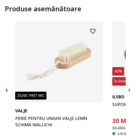
Produse asemănătoare
45%
În limita sto
ZILNIC PREȚ MIC
ILSBO
SUPORT HÂ
VALJE
PERIE PENTRU UNGHII VALJE LEMN
30
MDL
SCHIMA WALLICHI
55 MDL
/ Buc
Livrare