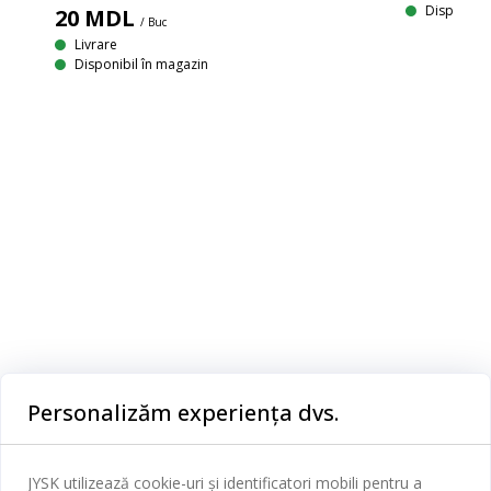
Disponibil
20
MDL
/ Buc
Livrare
Disponibil în magazin
Categorii
Personalizăm experiența dvs.
Dormitor
Serviciul clienți
JYSK utilizează cookie-uri și identificatori mobili pentru a