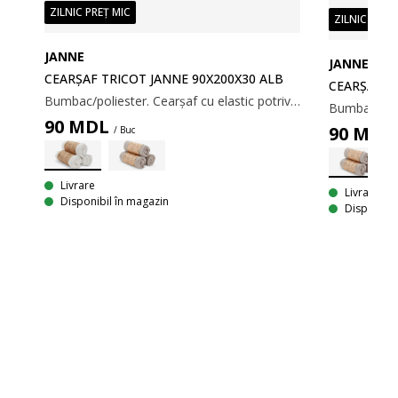
ZILNIC PREȚ MIC
ZILNIC PREȚ
JANNE
JANNE
CEARȘAF TRICOT JANNE 90X200X30 ALB
CEARȘAF T
Bumbac/poliester. Cearșaf cu elastic potrivit pentru saltelele cu cadru, arcuri și spumă. Cu margini elastice. 80/90x200x30 cm
90
MDL
90
MDL
/ Buc
Livrare
Livrare
X30
Disponibil în magazin
Disponibil
Bumbac/poliester. Cearșaf cu elastic potrivit pentru saltelele cu cadru, arcuri și spumă. Cu margini elastice. 140/150x200x30cm