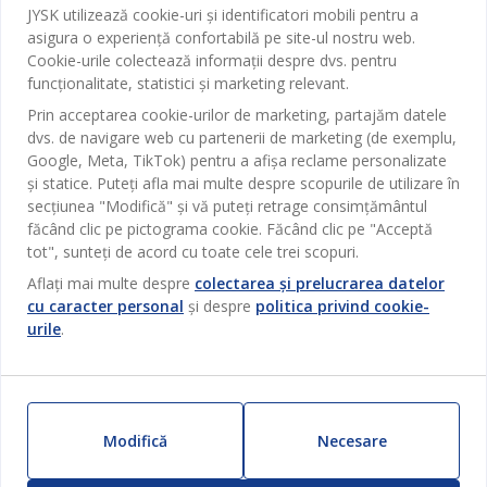
Baie
JYSK utilizează cookie-uri și identificatori mobili pentru a
Contact Relații Clienți
asigura o experiență confortabilă pe site-ul nostru web.
Birou
JYSK
Cookie-urile colectează informații despre dvs. pentru
Magazine și program
funcționalitate, statistici și marketing relevant.
Sufragerie
Despre JYSK
Prin acceptarea cookie-urilor de marketing, partajăm datele
Broșură
Bucătărie
SEDIU CENTRAL
dvs. de navigare web cu partenerii de marketing (de exemplu,
JYSK.com
Termeni si conditii vânzări online
Google, Meta, TikTok) pentru a afișa reclame personalizate
Depozitare
TAROL-DD S.R.L. str. Jubiliara, 41A mun. Chișinău, Republica
JYSK RELAȚII CLIENȚI
și statice. Puteți afla mai multe despre scopurile de utilizare în
Presă
Garantia prețului
Moldova
Contact Relații Clienți
Perdele
secțiunea "Modifică" și vă puteți retrage consimțământul
Urmărește Jysk
Locuri de muncă
Telefon: 022 022 030
făcând clic pe pictograma cookie. Făcând clic pe "Acceptă
Garanția Produselor
JYSK BUSINESS TO BUSINESS
Grădină
E-mail: support@jysk.md
tot", sunteți de acord cu toate cele trei scopuri.
Newsletter
Vânzări și relații clienți persoane juridice
Politica de confidentialitate
Aflați mai multe despre
colectarea și prelucrarea datelor
Pentru casă
Telefon: 060 531 531
cu caracter personal
și despre
politica privind cookie-
Inspirație
E-mail: jysk@jysk.md
Card cadou
Outlet
urile
.
JYSK BUSINESS TO BUSINESS
Beneficii pentru clienți
Campanie
Link-uri utile
Livrare
Produse noi
Sustenabilitate
Retur
Modifică
Necesare
ZILNIC PREȚ MIC
Reclamații