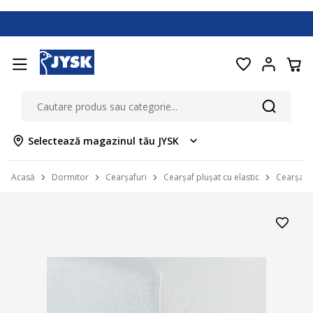
Selectează magazinul tău JYSK
Acasă
Dormitor
Cearșafuri
Cearșaf plușat cu elastic
Cearșaf t