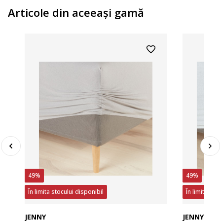
Articole din aceeaşi gamă
49%
49%
În limita stocului disponibil
În limita sto
JENNY
JENNY