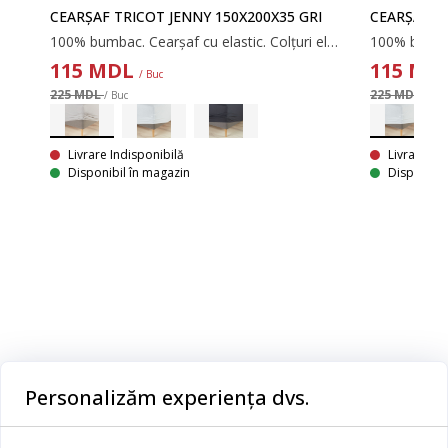
CEARȘAF TRICOT JENNY 150X200X35 GRI
CEARȘAF T
100% bumbac. Cearșaf cu elastic. Colțuri elastice. 140/150x200x35 cm
115
MDL
115
MD
LUS
/ Buc
I
225 MDL
225 MDL
/ Buc
/ Buc
100% bumbac. Cearșaf cu elastic de înaltă calitate pentru saltele cu arcuri, somiere și spumă. Cu margini elastice. 140x200x35 cm.
Livrare Indisponibilă
Livrare In
Disponibil în magazin
Disponibil
Categorii
Personalizăm experiența dvs.
Dormitor
Serviciul clienți