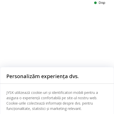
Disponibil
Categorii
Personalizăm experiența dvs.
Dormitor
Serviciul clienți
JYSK utilizează cookie-uri și identificatori mobili pentru a
Baie
asigura o experiență confortabilă pe site-ul nostru web.
Contact Relații Clienți
Cookie-urile colectează informații despre dvs. pentru
Birou
JYSK
funcționalitate, statistici și marketing relevant.
Magazine și program
Sufragerie