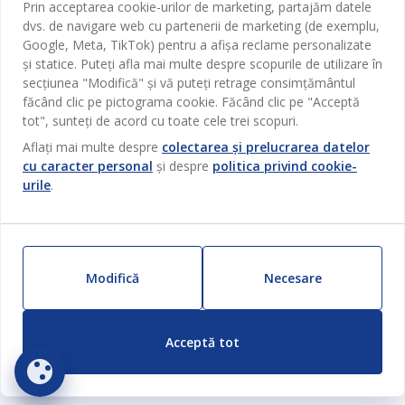
Prin acceptarea cookie-urilor de marketing, partajăm datele
Despre JYSK
Broșură
dvs. de navigare web cu partenerii de marketing (de exemplu,
Bucătărie
SEDIU CENTRAL
Google, Meta, TikTok) pentru a afișa reclame personalizate
JYSK.com
Termeni si conditii vânzări online
și statice. Puteți afla mai multe despre scopurile de utilizare în
Depozitare
TAROL-DD S.R.L. str. Jubiliara, 41A mun. Chișinău, Republica
JYSK RELAȚII CLIENȚI
Presă
secțiunea "Modifică" și vă puteți retrage consimțământul
Garantia prețului
Moldova
Contact Relații Clienți
Perdele
făcând clic pe pictograma cookie. Făcând clic pe "Acceptă
Urmărește Jysk
Locuri de muncă
Telefon: 022 022 030
tot", sunteți de acord cu toate cele trei scopuri.
Garanția Produselor
JYSK BUSINESS TO BUSINESS
Grădină
E-mail: support@jysk.md
Aflați mai multe despre
colectarea și prelucrarea datelor
Newsletter
Vânzări și relații clienți persoane juridice
Politica de confidentialitate
Pentru casă
cu caracter personal
și despre
politica privind cookie-
Telefon: 060 531 531
Inspirație
urile
.
E-mail: jysk@jysk.md
Card cadou
Outlet
JYSK BUSINESS TO BUSINESS
Beneficii pentru clienți
Campanie
Link-uri utile
Livrare
Produse noi
Modifică
Necesare
Sustenabilitate
Retur
ZILNIC PREȚ MIC
Reclamații
Acceptă tot
Setări Cookie-uri
Siguranță