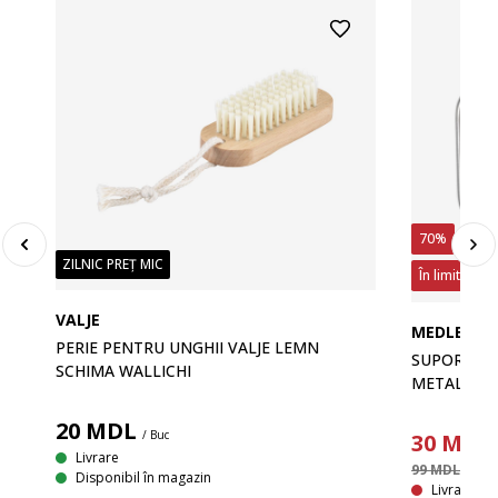
70%
ZILNIC PREȚ MIC
În limita sto
VALJE
MEDLE
PERIE PENTRU UNGHII VALJE LEMN
SUPORT HÂ
SCHIMA WALLICHI
METAL
20
MDL
/ Buc
30
MDL
Livrare
99 MDL
/ Buc
Disponibil în magazin
Livrare In