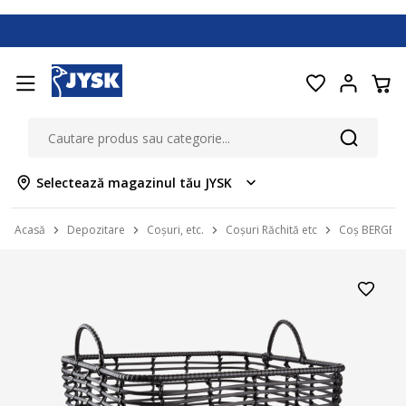
Selectează magazinul tău JYSK
Acasă
Depozitare
Coșuri, etc.
Coșuri Răchită etc
Coș BERGE 3