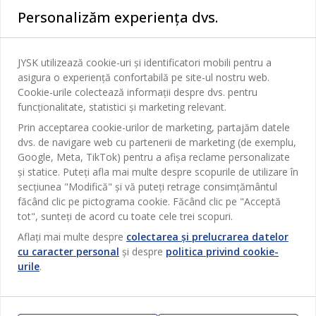
Personalizăm experiența dvs.
Dormitor
Serviciul clienți
Baie
JYSK utilizează cookie-uri și identificatori mobili pentru a
Contact Relații Clienți
asigura o experiență confortabilă pe site-ul nostru web.
Birou
JYSK
Cookie-urile colectează informații despre dvs. pentru
Magazine și program
funcționalitate, statistici și marketing relevant.
Sufragerie
Despre JYSK
Prin acceptarea cookie-urilor de marketing, partajăm datele
Broșură
Bucătărie
SEDIU CENTRAL
dvs. de navigare web cu partenerii de marketing (de exemplu,
JYSK.com
Termeni si conditii vânzări online
Google, Meta, TikTok) pentru a afișa reclame personalizate
Depozitare
TAROL-DD S.R.L. str. Jubiliara, 41A mun. Chișinău, Republica
JYSK RELAȚII CLIENȚI
și statice. Puteți afla mai multe despre scopurile de utilizare în
Presă
Garantia prețului
Moldova
Contact Relații Clienți
Perdele
secțiunea "Modifică" și vă puteți retrage consimțământul
Urmărește Jysk
Locuri de muncă
Telefon: 022 022 030
făcând clic pe pictograma cookie. Făcând clic pe "Acceptă
Garanția Produselor
JYSK BUSINESS TO BUSINESS
Grădină
E-mail: support@jysk.md
tot", sunteți de acord cu toate cele trei scopuri.
Newsletter
Vânzări și relații clienți persoane juridice
Politica de confidentialitate
Aflați mai multe despre
colectarea și prelucrarea datelor
Pentru casă
Telefon: 060 531 531
cu caracter personal
și despre
politica privind cookie-
Inspirație
E-mail: jysk@jysk.md
Card cadou
Outlet
urile
.
JYSK BUSINESS TO BUSINESS
Beneficii pentru clienți
Campanie
Link-uri utile
Livrare