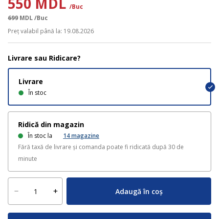
550 MDL
/Buc
699
MDL
/Buc
Preț valabil până la: 19.08.2026
Livrare sau Ridicare?
Livrare
În stoc
Ridică din magazin
În stoc la
14
magazine
Fără taxă de livrare și comanda poate fi ridicată după 30 de
minute
Adaugă în coș