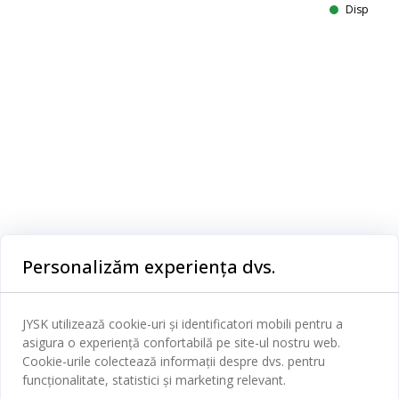
Disponibil
Categorii
Personalizăm experiența dvs.
Dormitor
Serviciul clienți
JYSK utilizează cookie-uri și identificatori mobili pentru a
Baie
asigura o experiență confortabilă pe site-ul nostru web.
Contact Relații Clienți
Cookie-urile colectează informații despre dvs. pentru
Birou
JYSK
funcționalitate, statistici și marketing relevant.
Magazine și program
Sufragerie