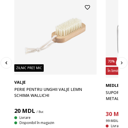
70%
ZILNIC PREȚ MIC
În limita sto
VALJE
MEDLE
PERIE PENTRU UNGHII VALJE LEMN
SUPORT HÂ
SCHIMA WALLICHI
METAL
20
MDL
/ Buc
30
MDL
Livrare
99 MDL
/ Buc
Disponibil în magazin
Livrare In