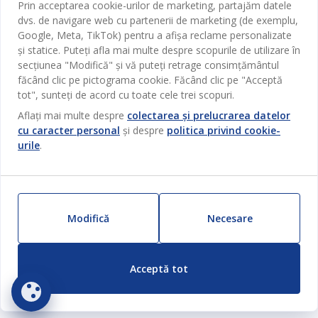
Prin acceptarea cookie-urilor de marketing, partajăm datele
Despre JYSK
Broșură
dvs. de navigare web cu partenerii de marketing (de exemplu,
Bucătărie
SEDIU CENTRAL
Google, Meta, TikTok) pentru a afișa reclame personalizate
JYSK.com
Termeni si conditii vânzări online
și statice. Puteți afla mai multe despre scopurile de utilizare în
Depozitare
TAROL-DD S.R.L. str. Jubiliara, 41A mun. Chișinău, Republica
JYSK RELAȚII CLIENȚI
Presă
secțiunea "Modifică" și vă puteți retrage consimțământul
Garantia prețului
Moldova
Contact Relații Clienți
Perdele
făcând clic pe pictograma cookie. Făcând clic pe "Acceptă
Urmărește Jysk
Locuri de muncă
Telefon: 022 022 030
tot", sunteți de acord cu toate cele trei scopuri.
Garanția Produselor
JYSK BUSINESS TO BUSINESS
Grădină
E-mail: support@jysk.md
Aflați mai multe despre
colectarea și prelucrarea datelor
Newsletter
Vânzări și relații clienți persoane juridice
Politica de confidentialitate
Pentru casă
cu caracter personal
și despre
politica privind cookie-
Telefon: 060 531 531
Inspirație
urile
.
E-mail: jysk@jysk.md
Card cadou
Outlet
JYSK BUSINESS TO BUSINESS
Beneficii pentru clienți
Campanie
Link-uri utile
Livrare
Produse noi
Modifică
Necesare
Sustenabilitate
Retur
ZILNIC PREȚ MIC
Reclamații
Acceptă tot
Setări Cookie-uri
Siguranță