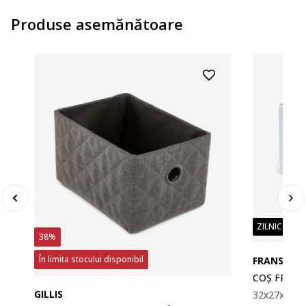
Produse asemănătoare
ZILNIC PREȚ
38%
În limita stocului disponibil
FRANS
COȘ FRANS
GILLIS
32x27x20c