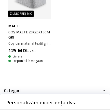
ZILNIC PREȚ MIC
MALTE
COȘ MALTE 20X26X13CM
GRI
Coș din material textil gri deschis cu mâner practic. Forma sa compactă se potrivește perfect în dulapuri sau pe rafturi. Ideal pentru a depozita accesorii în hol, sufragerie sau dormitor. 20x26x13 cm
125
MDL
/ Buc
Livrare
Disponibil în magazin
Categorii
Dormitor
Personalizăm experiența dvs.
Serviciul clienți