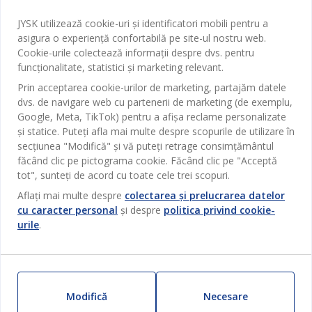
Baie
Contact Relații Clienți
JYSK utilizează cookie-uri și identificatori mobili pentru a
Birou
JYSK
asigura o experiență confortabilă pe site-ul nostru web.
Magazine și program
Sufragerie
Cookie-urile colectează informații despre dvs. pentru
Despre JYSK
funcționalitate, statistici și marketing relevant.
Broșură
Bucătărie
SEDIU CENTRAL
Prin acceptarea cookie-urilor de marketing, partajăm datele
JYSK.com
Termeni si conditii vânzări online
dvs. de navigare web cu partenerii de marketing (de exemplu,
Depozitare
TAROL-DD S.R.L. str. Jubiliara, 41A mun. Chișinău, Republica
JYSK RELAȚII CLIENȚI
Google, Meta, TikTok) pentru a afișa reclame personalizate
Presă
Garantia prețului
Moldova
Contact Relații Clienți
Perdele
și statice. Puteți afla mai multe despre scopurile de utilizare în
Urmărește Jysk
Locuri de muncă
Telefon: 022 022 030
secțiunea "Modifică" și vă puteți retrage consimțământul
Garanția Produselor
JYSK BUSINESS TO BUSINESS
Grădină
E-mail: support@jysk.md
făcând clic pe pictograma cookie. Făcând clic pe "Acceptă
Newsletter
Vânzări și relații clienți persoane juridice
Politica de confidentialitate
tot", sunteți de acord cu toate cele trei scopuri.
Pentru casă
Telefon: 060 531 531
Inspirație
Aflați mai multe despre
colectarea și prelucrarea datelor
E-mail: jysk@jysk.md
Card cadou
Outlet
cu caracter personal
și despre
politica privind cookie-
JYSK BUSINESS TO BUSINESS
urile
.
Beneficii pentru clienți
Campanie
Link-uri utile
Livrare
Produse noi
Sustenabilitate
Retur
ZILNIC PREȚ MIC
Modifică
Necesare
Reclamații