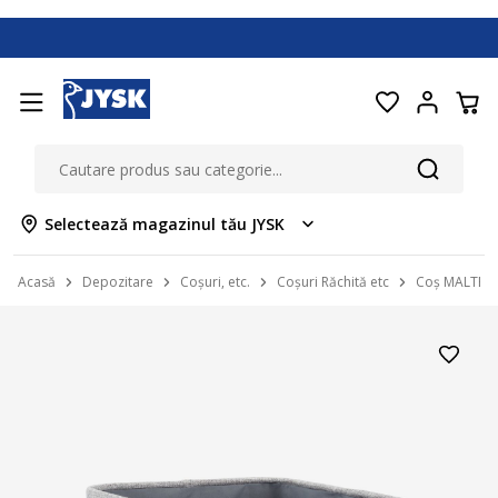
Selectează magazinul tău JYSK
Acasă
Depozitare
Coșuri, etc.
Coșuri Răchită etc
Coș MALTE 3