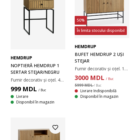
50%
În limita stocului disponibil
HEMDRUP
BUFET HEMDRUP 2 UȘI
HEMDRUP
STEJAR
NOPTIERĂ HEMDRUP 1
Furnir decorativ și oțel. 100x80x41 cm
SERTAR STEJAR/NEGRU
3000
MDL
/ Buc
Furnir decorativ și oțel. 40x55x38 cm
5999 MDL
/ Buc
999
MDL
/ Buc
Livrare Indisponibilă
Livrare
Disponibil în magazin
Disponibil în magazin