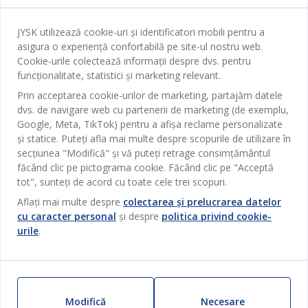
Serviciul clienți
Baie
JYSK utilizează cookie-uri și identificatori mobili pentru a
Contact Relații Clienți
Birou
asigura o experiență confortabilă pe site-ul nostru web.
JYSK
Magazine și program
Cookie-urile colectează informații despre dvs. pentru
Sufragerie
funcționalitate, statistici și marketing relevant.
Despre JYSK
Broșură
Bucătărie
SEDIU CENTRAL
Prin acceptarea cookie-urilor de marketing, partajăm datele
JYSK.com
Termeni si conditii vânzări online
dvs. de navigare web cu partenerii de marketing (de exemplu,
Depozitare
TAROL-DD S.R.L. str. Jubiliara, 41A mun. Chișinău, Republica
JYSK RELAȚII CLIENȚI
Google, Meta, TikTok) pentru a afișa reclame personalizate
Presă
Garantia prețului
Moldova
și statice. Puteți afla mai multe despre scopurile de utilizare în
Contact Relații Clienți
Perdele
Urmărește Jysk
secțiunea "Modifică" și vă puteți retrage consimțământul
Locuri de muncă
Telefon: 022 022 030
Garanția Produselor
JYSK BUSINESS TO BUSINESS
Grădină
făcând clic pe pictograma cookie. Făcând clic pe "Acceptă
E-mail: support@jysk.md
Newsletter
Vânzări și relații clienți persoane juridice
tot", sunteți de acord cu toate cele trei scopuri.
Politica de confidentialitate
Pentru casă
Telefon: 060 531 531
Aflați mai multe despre
colectarea și prelucrarea datelor
Inspirație
E-mail: jysk@jysk.md
Card cadou
cu caracter personal
și despre
politica privind cookie-
Outlet
JYSK BUSINESS TO BUSINESS
urile
.
Beneficii pentru clienți
Campanie
Link-uri utile
Livrare
Produse noi
Sustenabilitate
Retur
ZILNIC PREȚ MIC
Modifică
Necesare