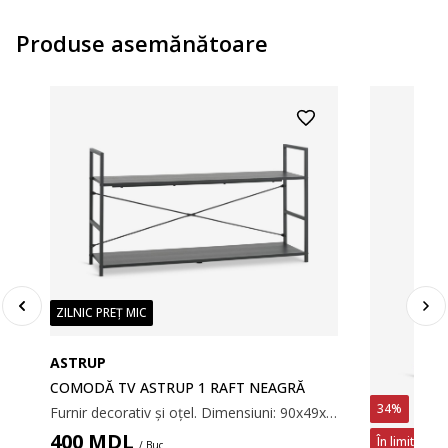
Produse asemănătoare
ZILNIC PREȚ MIC
ASTRUP
COMODĂ TV ASTRUP 1 RAFT NEAGRĂ
34%
Furnir decorativ și oțel. Dimensiuni: 90x49x24 cm.
400
MDL
În limita sto
/ Buc