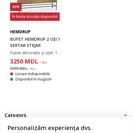
46%
În limita stocului disponibil
HEMDRUP
BUFET HEMDRUP 2 UȘI 1
SERTAR STEJAR
Furnir decorativ și oțel. 150x80x41 cm
3250
MDL
/ Buc
5999 MDL
/ Buc
Livrare Indisponibilă
Disponibil în magazin
Categorii
Personalizăm experiența dvs.
Dormitor