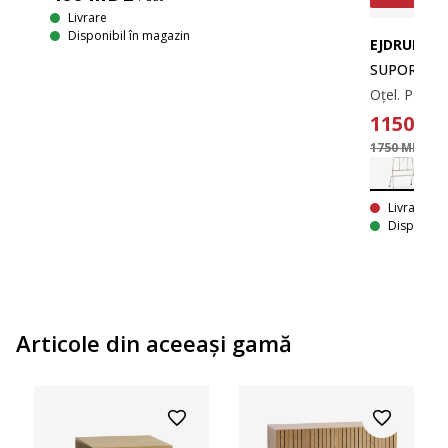
Livrare
Disponibil în magazin
EJDRUP
SUPORT TV 
1150
M
1750 MDL
/ B
cm.
Livrare In
Disponibil
Articole din aceeaşi gamă